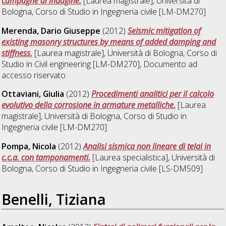
campagne di indagine.
[Laurea magistrale], Università di
Bologna, Corso di Studio in
Ingegneria civile [LM-DM270]
Merenda, Dario Giuseppe
(2012)
Seismic mitigation of
existing masonry structures by means of added damping and
stiffness.
[Laurea magistrale], Università di Bologna, Corso di
Studio in
Civil engineering [LM-DM270]
, Documento ad
accesso riservato.
Ottaviani, Giulia
(2012)
Procedimenti analitici per il calcolo
evolutivo della corrosione in armature metalliche.
[Laurea
magistrale], Università di Bologna, Corso di Studio in
Ingegneria civile [LM-DM270]
Pompa, Nicola
(2012)
Analisi sismica non lineare di telai in
c.c.a. con tamponamenti.
[Laurea specialistica], Università di
Bologna, Corso di Studio in
Ingegneria civile [LS-DM509]
Benelli, Tiziana