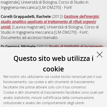
magistrale], Università di Bologna, Corso di Studio in
Ingegneria meccanica [LM-DM270] - Forli'
Corelli Grappadelli, Rachele
(2012)
Gestione dell'energia:
studio analitico applicato al trattamento di rifiuti organici
umidi.
[Laurea magistrale], Università di Bologna, Corso di
Studio in
Ingegneria meccanica [LM-DM270] - Forli'
,
Documento ad accesso riservato.
Di Genova, Michele
(2012)
Studio di fattibilità di incremento
del rendimento di un termovalorizzatore.
[Laurea], Università
Questo sito web utilizza i
di Bologna, Corso di Studio in
Ingegneria meccanica [L-
DM509] - Forli'
, Documento ad accesso riservato.
cookie
Farabegoli, Davide
(2012)
Studio comparativo tra un
orientamento est-ovest e uno a sud per un sistema solare
Nel nostro sito utilizziamo sia cookie tecnici necessari per il suo
termico applicato ad una struttura alberghiera.
[Laurea],
funzionamento, sia cookie e altri strumenti di tracciamento
Università di Bologna, Corso di Studio in
Ingegneria meccanica
facoltativi che potrai attivare solo con il tuo consenso.
[L-DM509] - Forli'
Cookie e altri strumenti di tracciamento facoltativi sono usati per
analisi statistiche, misure sull'efficacia della comunicazione
Grifoni, Emanuele
(2012)
Progettazione di un nuovo lay-out di
istituzionale e analisi dei comportamenti degli utenti.
produzione in un'industria alimentare.
[Laurea], Università di