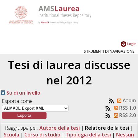
Login
STRUMENTI DI NAVIGAZIONE
Tesi di laurea discusse
nel 2012
Su di un livello
Atom
Esporta come
RSS 1.0
RSS 2.0
Raggruppa per:
Autore della tesi
|
Relatore della tesi
|
Scuola
|
Corso di studio
|
Tipologia della tesi
|
Nessun