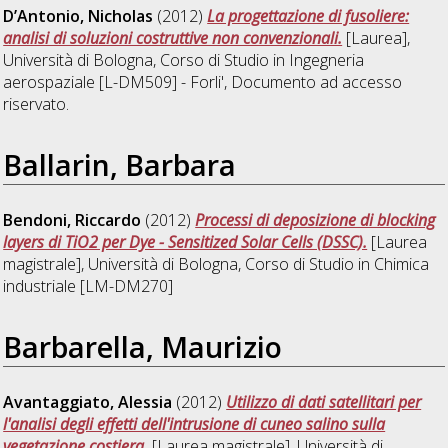
D’Antonio, Nicholas
(2012)
La progettazione di fusoliere:
analisi di soluzioni costruttive non convenzionali.
[Laurea],
Università di Bologna, Corso di Studio in
Ingegneria
aerospaziale [L-DM509] - Forli'
, Documento ad accesso
riservato.
Ballarin, Barbara
Bendoni, Riccardo
(2012)
Processi di deposizione di blocking
layers di TiO2 per Dye - Sensitized Solar Cells (DSSC).
[Laurea
magistrale], Università di Bologna, Corso di Studio in
Chimica
industriale [LM-DM270]
Barbarella, Maurizio
Avantaggiato, Alessia
(2012)
Utilizzo di dati satellitari per
l'analisi degli effetti dell'intrusione di cuneo salino sulla
vegetazione costiera.
[Laurea magistrale], Università di