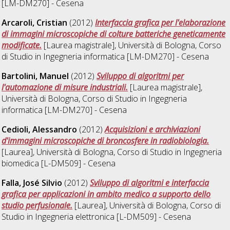
[LM-DM270] - Cesena
Arcaroli, Cristian
(2012)
Interfaccia grafica per l'elaborazione
di immagini microscopiche di colture batteriche geneticamente
modificate.
[Laurea magistrale], Università di Bologna, Corso
di Studio in
Ingegneria informatica [LM-DM270] - Cesena
Bartolini, Manuel
(2012)
Sviluppo di algoritmi per
l'automazione di misure industriali.
[Laurea magistrale],
Università di Bologna, Corso di Studio in
Ingegneria
informatica [LM-DM270] - Cesena
Cedioli, Alessandro
(2012)
Acquisizioni e archiviazioni
d'immagini microscopiche di broncosfere in radiobiologia.
[Laurea], Università di Bologna, Corso di Studio in
Ingegneria
biomedica [L-DM509] - Cesena
Falla, José Silvio
(2012)
Sviluppo di algoritmi e interfaccia
grafica per applicazioni in ambito medico a supporto dello
studio perfusionale.
[Laurea], Università di Bologna, Corso di
Studio in
Ingegneria elettronica [L-DM509] - Cesena