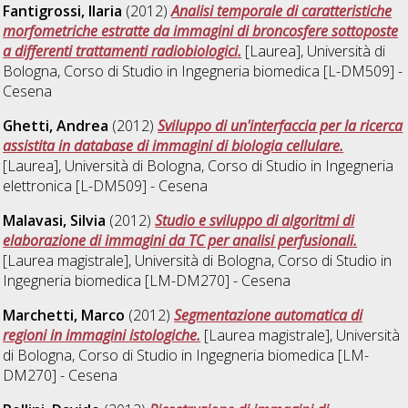
Fantigrossi, Ilaria
(2012)
Analisi temporale di caratteristiche
morfometriche estratte da immagini di broncosfere sottoposte
a differenti trattamenti radiobiologici.
[Laurea], Università di
Bologna, Corso di Studio in
Ingegneria biomedica [L-DM509] -
Cesena
Ghetti, Andrea
(2012)
Sviluppo di un'interfaccia per la ricerca
assistita in database di immagini di biologia cellulare.
[Laurea], Università di Bologna, Corso di Studio in
Ingegneria
elettronica [L-DM509] - Cesena
Malavasi, Silvia
(2012)
Studio e sviluppo di algoritmi di
elaborazione di immagini da TC per analisi perfusionali.
[Laurea magistrale], Università di Bologna, Corso di Studio in
Ingegneria biomedica [LM-DM270] - Cesena
Marchetti, Marco
(2012)
Segmentazione automatica di
regioni in immagini istologiche.
[Laurea magistrale], Università
di Bologna, Corso di Studio in
Ingegneria biomedica [LM-
DM270] - Cesena