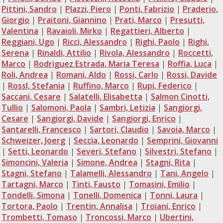
Pittini, Sandro
|
Plazzi, Piero
|
Ponti, Fabrizio
|
Praderio,
Giorgio
|
Praitoni, Giannino
|
Prati, Marco
|
Presutti,
Valentina
|
Ravaioli, Mirko
|
Regattieri, Alberto
|
Reggiani, Ugo
|
Ricci, Alessandro
|
Righi, Paolo
|
Righi,
Serena
|
Rinaldi, Attilio
|
Rivola, Alessandro
|
Roccetti,
Marco
|
Rodriguez Estrada, Maria Teresa
|
Roffia, Luca
|
Roli, Andrea
|
Romani, Aldo
|
Rossi, Carlo
|
Rossi, Davide
|
Rossl, Stefania
|
Ruffino, Marco
|
Rupi, Federico
|
Saccani, Cesare
|
Salatelli, Elisabetta
|
Salmon Cinotti,
Tullio
|
Salomoni, Paola
|
Sambri, Letizia
|
Sangiorgi,
Cesare
|
Sangiorgi, Davide
|
Sangiorgi, Enrico
|
Santarelli, Francesco
|
Sartori, Claudio
|
Savoia, Marco
|
Schweizer, Joerg
|
Seccia, Leonardo
|
Semprini, Giovanni
|
Setti, Leonardo
|
Severi, Stefano
|
Silvestri, Stefano
|
Simoncini, Valeria
|
Simone, Andrea
|
Stagni, Rita
|
Stagni, Stefano
|
Talamelli, Alessandro
|
Tani, Angelo
|
Tartagni, Marco
|
Tinti, Fausto
|
Tomasini, Emilio
|
Tondelli, Simona
|
Tonelli, Domenica
|
Tonni, Laura
|
Tortora, Paolo
|
Trentin, Annalisa
|
Troiani, Enrico
|
Trombetti, Tomaso
|
Troncossi, Marco
|
Ubertini,