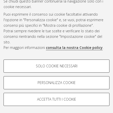
Se chiudi questo banner continuerai la navigazione solo con i
Bologna, Corso di Studio in
Ingegneria meccanica [L-DM509]
cookie necessari.
- Forli'
Puoi esprimere il consenso sui cookie facoltativi attivando
l'opzione in "Personalizza cookie" e, se vuoi, potrai esprimere
Macchini, Romeo
(2012)
Influence of particle size, density and
consensi più specifici in "Mostra cookie di profilazione".
concentration on bend erosive wear in pneumatic conveyors.
Potrai sempre rivedere le tue scelte e verificare lo stato dei
[Laurea magistrale], Università di Bologna, Corso di Studio in
consensi rientrando nella sezione "Impostazione cookie" del
Ingegneria meccanica [LM-DM270] - Forli'
, Documento ad
sito.
accesso riservato.
Per maggiori informazioni
consulta la nostra Cookie policy
.
Mariotti, Chiara Noemi
(2012)
Valutazione dell'investimento
di un impianto fotovoltaico.
[Laurea], Università di Bologna,
COOKIE DI PROFILAZIONE -
Corso di Studio in
Ingegneria meccanica [L-DM509] - Forli'
SOLO COOKIE NECESSARI
FACOLTATIVI
Quadrelli, Mattia
(2012)
Progettazione di impianti per la
Si tratta di cookie utilizzati per analizzare le caratteristiche della
produzione di energia da fonti rinnovabili per imbarcazione da
navigazione degli utenti, creare profili in base al loro comportamento
PERSONALIZZA COOKIE
diporto ITAMA 75.
[Laurea], Università di Bologna, Corso di
sul sito, per analisi di marketing.
Studio in
Ingegneria meccanica [L-DM509] - Forli'
Mostra cookie di profilazione
ACCETTA TUTTI I COOKIE
Bignozzi, Maria
Google/Youtube Video
COOKIE TECNICI - NECESSARI
Facebook