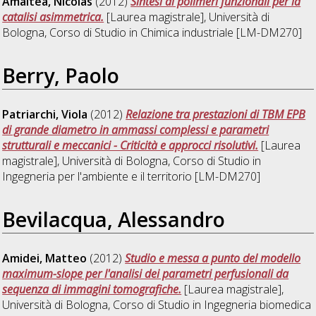
Amaltea, Nicolas
(2012)
Sintesi di polimeri funzionali per la
catalisi asimmetrica.
[Laurea magistrale], Università di
Bologna, Corso di Studio in
Chimica industriale [LM-DM270]
Berry, Paolo
Patriarchi, Viola
(2012)
Relazione tra prestazioni di TBM EPB
di grande diametro in ammassi complessi e parametri
strutturali e meccanici - Criticità e approcci risolutivi.
[Laurea
magistrale], Università di Bologna, Corso di Studio in
Ingegneria per l'ambiente e il territorio [LM-DM270]
Bevilacqua, Alessandro
Amidei, Matteo
(2012)
Studio e messa a punto del modello
maximum-slope per l'analisi dei parametri perfusionali da
sequenza di immagini tomografiche.
[Laurea magistrale],
Università di Bologna, Corso di Studio in
Ingegneria biomedica