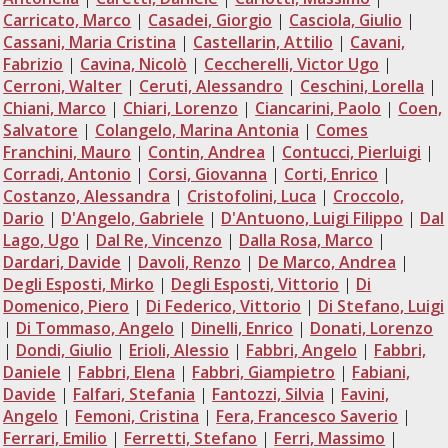
Carricato, Marco
|
Casadei, Giorgio
|
Casciola, Giulio
|
Cassani, Maria Cristina
|
Castellarin, Attilio
|
Cavani,
Fabrizio
|
Cavina, Nicolò
|
Ceccherelli, Victor Ugo
|
Cerroni, Walter
|
Ceruti, Alessandro
|
Ceschini, Lorella
|
Chiani, Marco
|
Chiari, Lorenzo
|
Ciancarini, Paolo
|
Coen,
Salvatore
|
Colangelo, Marina Antonia
|
Comes
Franchini, Mauro
|
Contin, Andrea
|
Contucci, Pierluigi
|
Corradi, Antonio
|
Corsi, Giovanna
|
Corti, Enrico
|
Costanzo, Alessandra
|
Cristofolini, Luca
|
Croccolo,
Dario
|
D'Angelo, Gabriele
|
D'Antuono, Luigi Filippo
|
Dal
Lago, Ugo
|
Dal Re, Vincenzo
|
Dalla Rosa, Marco
|
Dardari, Davide
|
Davoli, Renzo
|
De Marco, Andrea
|
Degli Esposti, Mirko
|
Degli Esposti, Vittorio
|
Di
Domenico, Piero
|
Di Federico, Vittorio
|
Di Stefano, Luigi
|
Di Tommaso, Angelo
|
Dinelli, Enrico
|
Donati, Lorenzo
|
Dondi, Giulio
|
Erioli, Alessio
|
Fabbri, Angelo
|
Fabbri,
Daniele
|
Fabbri, Elena
|
Fabbri, Giampietro
|
Fabiani,
Davide
|
Falfari, Stefania
|
Fantozzi, Silvia
|
Favini,
Angelo
|
Femoni, Cristina
|
Fera, Francesco Saverio
|
Ferrari, Emilio
|
Ferretti, Stefano
|
Ferri, Massimo
|