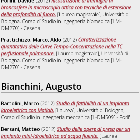
Pollini, Davide
(2012)
Ricostruzione di immagini di
broncosfere in microscopia ottica con tecniche di estensione
della profondità di fuoco.
[Laurea magistrale], Università di
Bologna, Corso di Studio in
Ingegneria biomedica [LM-
DM270] - Cesena
Prattichizzo, Marco, Aldo
(2012)
Caratterizzazione
quantitativa delle Curve Tempo-Concentrazione nella TC
perfusionale polmonare.
[Laurea magistrale], Università di
Bologna, Corso di Studio in
Ingegneria biomedica [LM-
DM270] - Cesena
Bianchini, Augusto
Bartolini, Marco
(2012)
Studio di fattibilità di un impianto
idroelettrico con Matlab.
[Laurea], Università di Bologna,
Corso di Studio in
Ingegneria meccanica [L-DM509] - Forli'
Bersani, Matteo
(2012)
Studio delle opere di presa per un
impianto mini-idroelettrico ad acqua fluente.
[Laurea