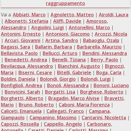
raggruppamento
Vai a:
Abbiati, Marco
|
Agnoletto, Matteo
|
Airoldi, Laura
|
Albonetti, Stefania
|
Aliffi, Davide
|
Amoroso,
Alessandro
|
Angiolini, Luigi
|
Antonellini, Marco
|
Antonini, Ernesto
|
Antonioni, Giacomo
|
Arcozzi, Nicola
|
Arcuri, Giovanni
|
Artina, Sandro
|
Babaoglu, Ozalp
|
Bagassi, Sara
|
Ballarin, Barbara
|
Barbarella, Maurizio
|
Bellavista, Paolo
|
Bellucci, Arturo
|
Bendini, Alessandra
|
Benedetti, Andrea
|
Benelli, Tiziana
|
Berry, Paolo
|
Bevilacqua, Alessandro
|
Bianchini, Augusto
|
Bignozzi,
Maria
|
Biserni, Cesare
|
Bitelli, Gabriele
|
Boga, Carla
|
Boldini, Daniela
|
Bolondi, Giorgio
|
Bolondi, Luigi
|
Bonfiglioli, Andrea
|
Bonoli, Alessandra
|
Bononi, Luciano
|
Bonvicini, Sarah
|
Borgatti, Lisa
|
Borghese, Roberto
|
Borghetti, Alberto
|
Bragadin, Marco Alvise
|
Bravetti,
Mario
|
Bruno, Roberto
|
Caboni, Maria Fiorenza
|
Caliceti, Emanuela
|
Callegati, Franco
|
Campana,
Giampaolo
|
Campanino, Massimo
|
Cantarini, Nicoletta
|
Capozzi, Rossella
|
Cappello, Angelo
|
Carbonaro,
Antonella
|
Caretti, Daniele
|
Carlotti, Massimo
|