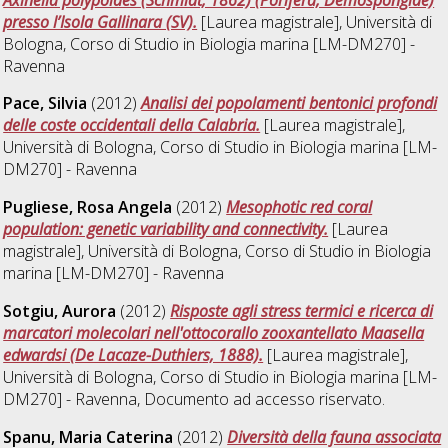
presso l’Isola Gallinara (SV).
[Laurea magistrale], Università di
Bologna, Corso di Studio in
Biologia marina [LM-DM270] -
Ravenna
Pace, Silvia
(2012)
Analisi dei popolamenti bentonici profondi
delle coste occidentali della Calabria.
[Laurea magistrale],
Università di Bologna, Corso di Studio in
Biologia marina [LM-
DM270] - Ravenna
Pugliese, Rosa Angela
(2012)
Mesophotic red coral
population: genetic variability and connectivity.
[Laurea
magistrale], Università di Bologna, Corso di Studio in
Biologia
marina [LM-DM270] - Ravenna
Sotgiu, Aurora
(2012)
Risposte agli stress termici e ricerca di
marcatori molecolari nell'ottocorallo zooxantellato Maasella
edwardsi (De Lacaze-Duthiers, 1888).
[Laurea magistrale],
Università di Bologna, Corso di Studio in
Biologia marina [LM-
DM270] - Ravenna
, Documento ad accesso riservato.
Spanu, Maria Caterina
(2012)
Diversità della fauna associata