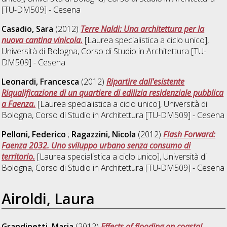
[TU-DM509] - Cesena
Casadio, Sara
(2012)
Terre Naldi: Una architettura per la
nuova cantina vinicola.
[Laurea specialistica a ciclo unico],
Università di Bologna, Corso di Studio in
Architettura [TU-
DM509] - Cesena
Leonardi, Francesca
(2012)
Ripartire dall'esistente
Riqualificazione di un quartiere di edilizia residenziale pubblica
a Faenza.
[Laurea specialistica a ciclo unico], Università di
Bologna, Corso di Studio in
Architettura [TU-DM509] - Cesena
Pelloni, Federico
;
Ragazzini, Nicola
(2012)
Flash Forward:
Faenza 2032. Uno sviluppo urbano senza consumo di
territorio.
[Laurea specialistica a ciclo unico], Università di
Bologna, Corso di Studio in
Architettura [TU-DM509] - Cesena
Airoldi, Laura
Grandinetti, Maria
(2012)
Effects of flooding on coastal