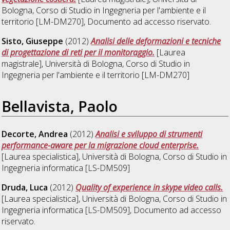
Bologna, Corso di Studio in
Ingegneria per l'ambiente e il
territorio [LM-DM270]
, Documento ad accesso riservato.
Sisto, Giuseppe
(2012)
Analisi delle deformazioni e tecniche
di progettazione di reti per il monitoraggio.
[Laurea
magistrale], Università di Bologna, Corso di Studio in
Ingegneria per l'ambiente e il territorio [LM-DM270]
Bellavista, Paolo
Decorte, Andrea
(2012)
Analisi e sviluppo di strumenti
performance-aware per la migrazione cloud enterprise.
[Laurea specialistica], Università di Bologna, Corso di Studio in
Ingegneria informatica [LS-DM509]
Druda, Luca
(2012)
Quality of experience in skype video calls.
[Laurea specialistica], Università di Bologna, Corso di Studio in
Ingegneria informatica [LS-DM509]
, Documento ad accesso
riservato.