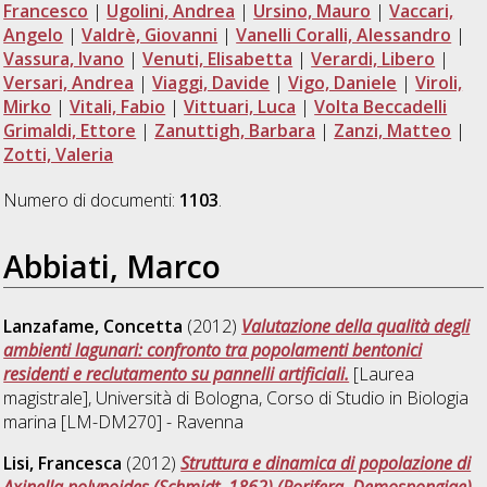
Francesco
|
Ugolini, Andrea
|
Ursino, Mauro
|
Vaccari,
Angelo
|
Valdrè, Giovanni
|
Vanelli Coralli, Alessandro
|
Vassura, Ivano
|
Venuti, Elisabetta
|
Verardi, Libero
|
Versari, Andrea
|
Viaggi, Davide
|
Vigo, Daniele
|
Viroli,
Mirko
|
Vitali, Fabio
|
Vittuari, Luca
|
Volta Beccadelli
Grimaldi, Ettore
|
Zanuttigh, Barbara
|
Zanzi, Matteo
|
Zotti, Valeria
Numero di documenti:
1103
.
Abbiati, Marco
Lanzafame, Concetta
(2012)
Valutazione della qualità degli
ambienti lagunari: confronto tra popolamenti bentonici
residenti e reclutamento su pannelli artificiali.
[Laurea
magistrale], Università di Bologna, Corso di Studio in
Biologia
marina [LM-DM270] - Ravenna
Lisi, Francesca
(2012)
Struttura e dinamica di popolazione di
Axinella polypoides (Schmidt, 1862) (Porifera, Demospongiae)