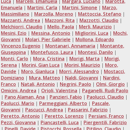
Luca
|
Marcelli, Emanuela
|
Margara, Luciano
|
Marotta,
Emanuela
|
Martini, Carla
|
Martini, Simone
|
Marzo,
Massimiliano
|
Marzolla, Moreno
|
Mattoccia, Stefano
|
Mazzanti, Andrea
|
Mazzoni, Rita
|
Mazzotti, Claudio
|
Melchiorri, Claudio
|
Mello, Paola
|
Merli, Maurizio
|
Mesini, Ezio
|
Messina, Antonio
|
Migliorini, Luca
|
Mochi,
Giovanni
|
Molari, Pier Gabriele
|
Mollona, Edoardo
Vincenzo Eugenio
|
Montanari, Annamaria
|
Montante,
Giuseppina
|
Montefusco, Laura
|
Montesi, Danilo
|
Monti, Carlo
|
Mora, Cristina
|
Morigi, Marta
|
Morigi,
Serena
|
Morini, Gian Luca
|
Morini, Maurizio
|
Moro,
Davide
|
Moro, Gianluca
|
Morri, Alessandro
|
Mostacci,
Domiziano
|
Mura, Matteo
|
Naldi, Giovanni
|
Nardini,
Franco
|
Natali, Antonio
|
Negrini, Paolo
|
Olmi, Giorgio
|
Omicini, Andrea
|
Orioli, Valentina
|
Paganelli, Rudi Paolo
|
Pano Alaman, Ana
|
Panzieri, Fabio
|
Paolucci, Claudio
|
Paolucci, Mario
|
Parmeggiani, Alberto
|
Pascale,
Giovanni
|
Pascucci, Andrea
|
Passarini, Fabrizio
|
Peretto, Antonio
|
Peretto, Lorenzo
|
Persiani, Franco
|
Pezzi, Giovanna
|
Piancastelli, Luca
|
Piergentili, Fabrizio
|
Pinelli, Davide
|
Pistocchi, Rossella
|
Pitilino, Claudio
|