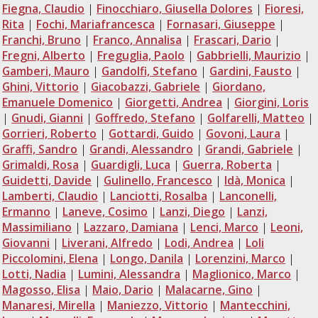
Fiegna, Claudio
|
Finocchiaro, Giusella Dolores
|
Fioresi,
Rita
|
Fochi, Mariafrancesca
|
Fornasari, Giuseppe
|
Franchi, Bruno
|
Franco, Annalisa
|
Frascari, Dario
|
Fregni, Alberto
|
Freguglia, Paolo
|
Gabbrielli, Maurizio
|
Gamberi, Mauro
|
Gandolfi, Stefano
|
Gardini, Fausto
|
Ghini, Vittorio
|
Giacobazzi, Gabriele
|
Giordano,
Emanuele Domenico
|
Giorgetti, Andrea
|
Giorgini, Loris
|
Gnudi, Gianni
|
Goffredo, Stefano
|
Golfarelli, Matteo
|
Gorrieri, Roberto
|
Gottardi, Guido
|
Govoni, Laura
|
Graffi, Sandro
|
Grandi, Alessandro
|
Grandi, Gabriele
|
Grimaldi, Rosa
|
Guardigli, Luca
|
Guerra, Roberta
|
Guidetti, Davide
|
Gulinello, Francesco
|
Idà, Monica
|
Lamberti, Claudio
|
Lanciotti, Rosalba
|
Lanconelli,
Ermanno
|
Laneve, Cosimo
|
Lanzi, Diego
|
Lanzi,
Massimiliano
|
Lazzaro, Damiana
|
Lenci, Marco
|
Leoni,
Giovanni
|
Liverani, Alfredo
|
Lodi, Andrea
|
Loli
Piccolomini, Elena
|
Longo, Danila
|
Lorenzini, Marco
|
Lotti, Nadia
|
Lumini, Alessandra
|
Maglionico, Marco
|
Magosso, Elisa
|
Maio, Dario
|
Malacarne, Gino
|
Manaresi, Mirella
|
Maniezzo, Vittorio
|
Mantecchini,