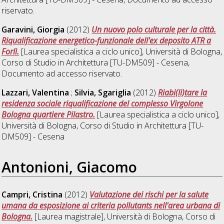
riservato.
Garavini, Giorgia
(2012)
Un nuovo polo culturale per la città.
Riqualificazione energetico-funzionale dell'ex deposito ATR a
Forlì.
[Laurea specialistica a ciclo unico], Università di Bologna,
Corso di Studio in
Architettura [TU-DM509] - Cesena
,
Documento ad accesso riservato.
Lazzari, Valentina
;
Silvia, Sgariglia
(2012)
Riabi(li)tare la
residenza sociale riqualificazione del complesso Virgolone
Bologna quartiere Pilastro.
[Laurea specialistica a ciclo unico],
Università di Bologna, Corso di Studio in
Architettura [TU-
DM509] - Cesena
Antonioni, Giacomo
Campri, Cristina
(2012)
Valutazione dei rischi per la salute
umana da esposizione ai criteria pollutants nell'area urbana di
Bologna.
[Laurea magistrale], Università di Bologna, Corso di