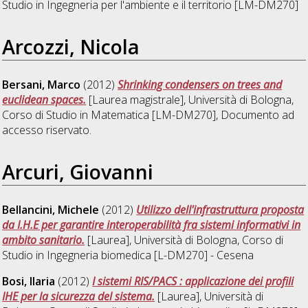
Studio in
Ingegneria per l'ambiente e il territorio [LM-DM270]
Arcozzi, Nicola
Bersani, Marco
(2012)
Shrinking condensers on trees and
euclidean spaces.
[Laurea magistrale], Università di Bologna,
Corso di Studio in
Matematica [LM-DM270]
, Documento ad
accesso riservato.
Arcuri, Giovanni
Bellancini, Michele
(2012)
Utilizzo dell'infrastruttura proposta
da I.H.E per garantire interoperabilità fra sistemi informativi in
ambito sanitario.
[Laurea], Università di Bologna, Corso di
Studio in
Ingegneria biomedica [L-DM270] - Cesena
Bosi, Ilaria
(2012)
I sistemi RIS/PACS : applicazione dei profili
IHE per la sicurezza del sistema.
[Laurea], Università di