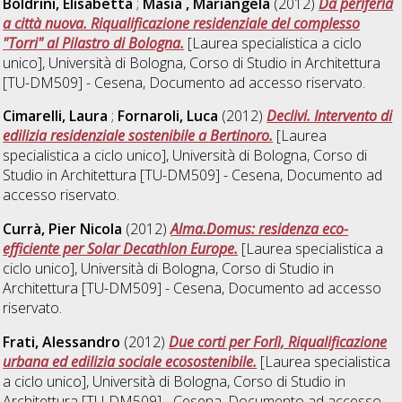
Boldrini, Elisabetta
;
Masia , Mariangela
(2012)
Da periferia
a città nuova. Riqualificazione residenziale del complesso
"Torri" al Pilastro di Bologna.
[Laurea specialistica a ciclo
unico], Università di Bologna, Corso di Studio in
Architettura
[TU-DM509] - Cesena
, Documento ad accesso riservato.
Cimarelli, Laura
;
Fornaroli, Luca
(2012)
Declivi. Intervento di
edilizia residenziale sostenibile a Bertinoro.
[Laurea
specialistica a ciclo unico], Università di Bologna, Corso di
Studio in
Architettura [TU-DM509] - Cesena
, Documento ad
accesso riservato.
Currà, Pier Nicola
(2012)
Alma.Domus: residenza eco-
efficiente per Solar Decathlon Europe.
[Laurea specialistica a
ciclo unico], Università di Bologna, Corso di Studio in
Architettura [TU-DM509] - Cesena
, Documento ad accesso
riservato.
Frati, Alessandro
(2012)
Due corti per Forlì, Riqualificazione
urbana ed edilizia sociale ecosostenibile.
[Laurea specialistica
a ciclo unico], Università di Bologna, Corso di Studio in
Architettura [TU-DM509] - Cesena
, Documento ad accesso