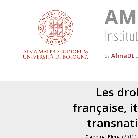
Les dro
française, i
transnati
Ciappina, Elena
(2012)