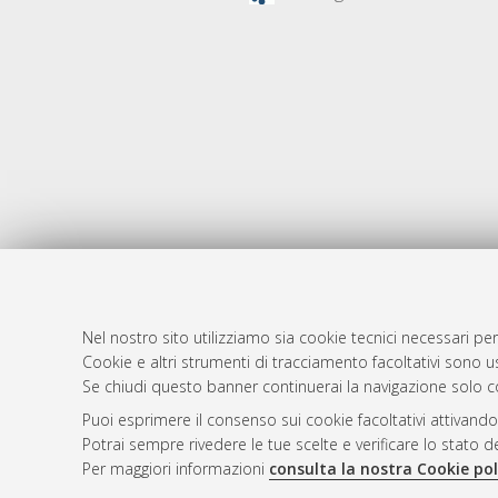
Nel nostro sito utilizziamo sia cookie tecnici necessari per
Cookie e altri strumenti di tracciamento facoltativi sono us
AMS Laure
Atom
Se chiudi questo banner continuerai la navigazione solo c
Servizio i
Rss 1.0
Puoi esprimere il consenso sui cookie facoltativi attivando
Impostazio
Potrai sempre rivedere le tue scelte e verificare lo stato 
Rss 2.0
Informativa
Per maggiori informazioni
consulta la nostra Cookie pol
Condizioni 