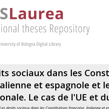
its sociaux dans les Const
talienne et espagnole et l
onale. Le cas de l'UE et 
Les droits sociaux dans les Constitutions française, italienne et e