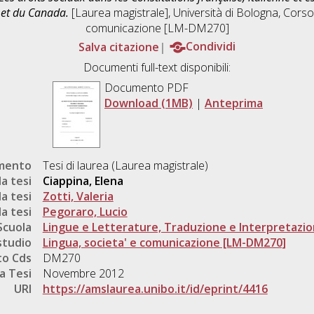
E et du Canada.
[Laurea magistrale], Università di Bologna, Corso
comunicazione [LM-DM270]
Salva citazione
Condividi
Documenti full-text disponibili:
Documento PDF
Download (1MB)
|
Anteprima
umento
Tesi di laurea (Laurea magistrale)
a tesi
Ciappina, Elena
a tesi
Zotti, Valeria
a tesi
Pegoraro, Lucio
Scuola
Lingue e Letterature, Traduzione e Interpretazi
studio
Lingua, societa' e comunicazione [LM-DM270]
o Cds
DM270
a Tesi
Novembre 2012
URI
https://amslaurea.unibo.it/id/eprint/4416