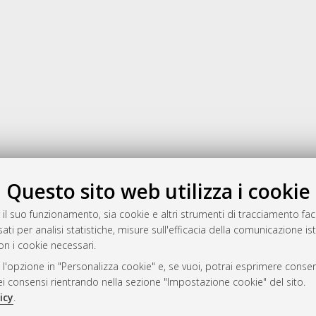
Gestione del documento:
Questo sito web utilizza i cookie
 il suo funzionamento, sia cookie e altri strumenti di tracciamento faco
ati per analisi statistiche, misure sull'efficacia della comunicazione is
a
on i cookie necessari.
mplementato e gestito da
AlmaDL
 l'opzione in "Personalizza cookie" e, se vuoi, potrai esprimere consens
ni Cookie
dei consensi rientrando nella sezione "Impostazione cookie" del sito.
 sulla privacy
icy
.
d’uso del sito