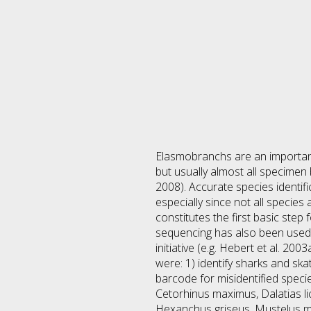
Elasmobranchs are an important 
but usually almost all specimen b
2008). Accurate species identifi
especially since not all species 
constitutes the first basic step
sequencing has also been used
initiative (e.g. Hebert et al. 20
were: 1) identify sharks and s
barcode for misidentified spec
Cetorhinus maximus, Dalatias l
Hexanchus griseus, Mustelus mu