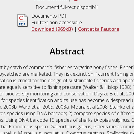
Documenti full-text disponibili:
Documento PDF
Full-text non accessibile
Download (969kB)
|
Contatta l'autore
Abstract
by-catch of commercial fisheries targeting bony fishes. Fisherie
ycatched are marketed. They risk extinction if current fishing pre
cation is critical for the design of sustainable fisheries and ap
are equally sensitive to fishing pressure (Walker & Hislop 1998). 
 for biodiversity monitoring and conservation (Dayrat B et al., 
 for species identification and its use has become widesprea
03a, 2003b; Ward et al. 2005, 2008a; Moura et al 2008; Steinke et 
kates species using DNA barcode; 2) compare species of differe
ies. Using DNA barcode 15 species of sharks (Alopias vulpinus,
icha, Etmopterus spinax, Galeorhinus galeus, Galeus melastomus
stelus, Mustelus punctulatus, Oxynotus centrina, Scyliorhinus 