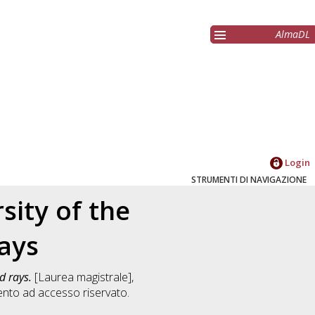
AlmaDL
Login
STRUMENTI DI NAVIGAZIONE
ity of the
ays
d rays.
[Laurea magistrale],
nto ad accesso riservato.