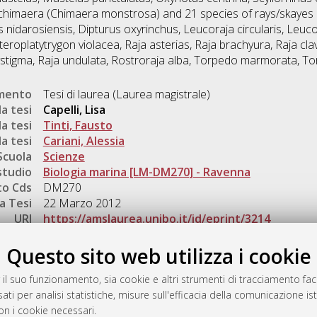
of chimaera (Chimaera monstrosa) and 21 species of rays/skayes
s nidarosiensis, Dipturus oxyrinchus, Leucoraja circularis, Leuco
eroplatytrygon violacea, Raja asterias, Raja brachyura, Raja clav
lystigma, Raja undulata, Rostroraja alba, Torpedo marmorata, T
umento
Tesi di laurea (Laurea magistrale)
a tesi
Capelli, Lisa
a tesi
Tinti, Fausto
a tesi
Cariani, Alessia
Scuola
Scienze
studio
Biologia marina [LM-DM270] - Ravenna
o Cds
DM270
a Tesi
22 Marzo 2012
URI
https://amslaurea.unibo.it/id/eprint/3214
Gestione del documento:
Questo sito web utilizza i cookie
 il suo funzionamento, sia cookie e altri strumenti di tracciamento faco
ati per analisi statistiche, misure sull'efficacia della comunicazione is
a
on i cookie necessari.