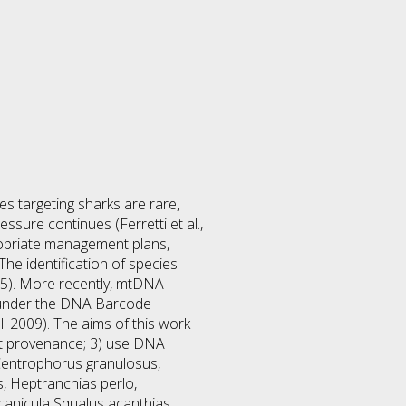
s targeting sharks are rare,
ssure continues (Ferretti et al.,
propriate management plans,
The identification of species
2005). More recently, mtDNA
d under the DNA Barcode
al. 2009). The aims of this work
nt provenance; 3) use DNA
 Centrophorus granulosus,
, Heptranchias perlo,
canicula Squalus acanthias,