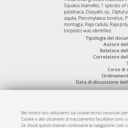
Squalus blainville), 1 species 
pastinaca, Dasyatis sp., Dipturu
aquila, Pteromylaeus bovinus, Pt
montagui, Raja radula, Raja po
torpedo) was identified.
Tipologia del doc
Autore dell
Relatore dell
Correlatore dell
Corso di 
Ordinament
Data di discussione dell
Nel nostro sito utilizziamo sia cookie tecnici necessari per
Cookie e altri strumenti di tracciamento facoltativi sono us
AMS Laure
Atom
Se chiudi questo banner continuerai la navigazione solo c