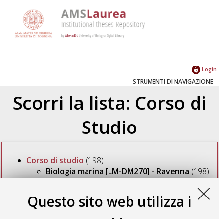
Login
STRUMENTI DI NAVIGAZIONE
Scorri la lista: Corso di
Studio
Corso di studio
(198)
Biologia marina [LM-DM270] - Ravenna
(198)
Questo sito web utilizza i
Seleziona un valore dall'elenco sottostante.
2017
(3)