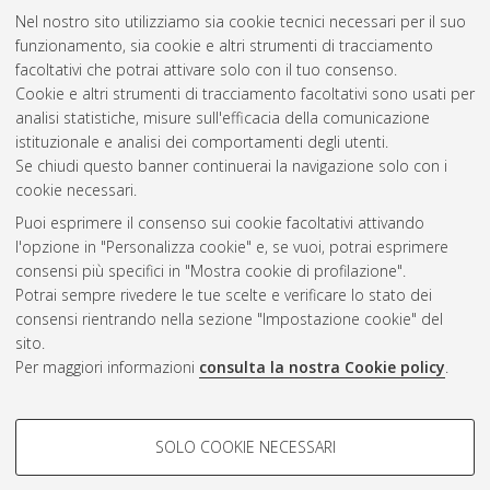
Nel nostro sito utilizziamo sia cookie tecnici necessari per il suo
funzionamento, sia cookie e altri strumenti di tracciamento
facoltativi che potrai attivare solo con il tuo consenso.
Cookie e altri strumenti di tracciamento facoltativi sono usati per
analisi statistiche, misure sull'efficacia della comunicazione
Gestione del documento:
istituzionale e analisi dei comportamenti degli utenti.
Se chiudi questo banner continuerai la navigazione solo con i
cookie necessari.
Puoi esprimere il consenso sui cookie facoltativi attivando
Atom
l'opzione in "Personalizza cookie" e, se vuoi, potrai esprimere
Rss 1.0
consensi più specifici in "Mostra cookie di profilazione".
Potrai sempre rivedere le tue scelte e verificare lo stato dei
Rss 2.0
consensi rientrando nella sezione "Impostazione cookie" del
sito.
Per maggiori informazioni
consulta la nostra Cookie policy
.
AMS Laurea
Servizio implementato e gestito da
AlmaDL
Impostazioni Cookie
COOKIE DI PROFILAZIONE -
SOLO COOKIE NECESSARI
Informativa sulla privacy
FACOLTATIVI
Condizioni d’uso del sito