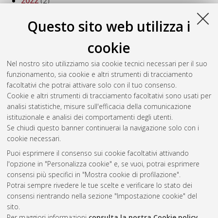
2022
(2)
2021
(6)
2020
(7)
Questo sito web utilizza i
2019
(4)
2018
(5)
cookie
2017
(8)
Nel nostro sito utilizziamo sia cookie tecnici necessari per il suo
2016
(3)
funzionamento, sia cookie e altri strumenti di tracciamento
2015
(3)
facoltativi che potrai attivare solo con il tuo consenso.
2014
(4)
Cookie e altri strumenti di tracciamento facoltativi sono usati per
2013
(5)
analisi statistiche, misure sull'efficacia della comunicazione
2012
(7)
istituzionale e analisi dei comportamenti degli utenti.
2008
(1)
Se chiudi questo banner continuerai la navigazione solo con i
cookie necessari.
Puoi esprimere il consenso sui cookie facoltativi attivando
Atom
l'opzione in "Personalizza cookie" e, se vuoi, potrai esprimere
Rss 1.0
consensi più specifici in "Mostra cookie di profilazione".
Potrai sempre rivedere le tue scelte e verificare lo stato dei
Rss 2.0
consensi rientrando nella sezione "Impostazione cookie" del
sito.
Per maggiori informazioni
consulta la nostra Cookie policy
.