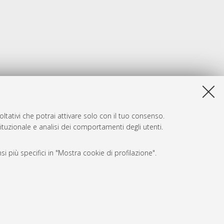
ltativi che potrai attivare solo con il tuo consenso.
tituzionale e analisi dei comportamenti degli utenti.
i più specifici in "Mostra cookie di profilazione".
SARI
, a titolo esemplificativo, per il corretto funzionamento del sito,