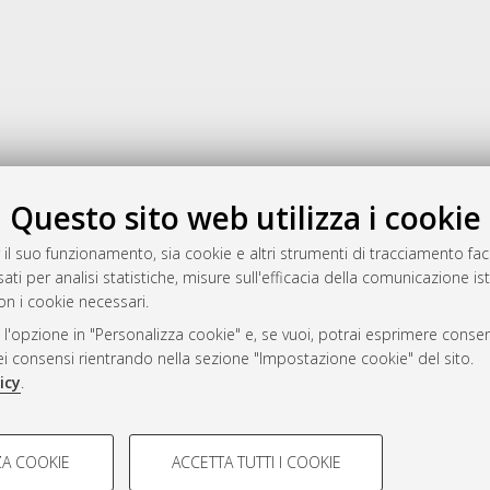
Gestione del documento:
Questo sito web utilizza i cookie
 il suo funzionamento, sia cookie e altri strumenti di tracciamento faco
ati per analisi statistiche, misure sull'efficacia della comunicazione is
a
on i cookie necessari.
mplementato e gestito da
AlmaDL
 l'opzione in "Personalizza cookie" e, se vuoi, potrai esprimere consens
ni Cookie
dei consensi rientrando nella sezione "Impostazione cookie" del sito.
 sulla privacy
icy
.
d’uso del sito
COOKIE TECNICI - NECES
A COOKIE
ACCETTA TUTTI I COOKIE
lla navigazione degli utenti, creare
Si tratta di cookie tecnici utilizzati
i Bologna, 2007-2026.