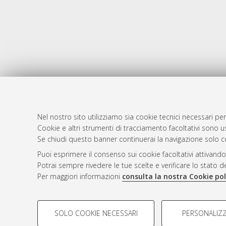
Nel nostro sito utilizziamo sia cookie tecnici necessari per
Cookie e altri strumenti di tracciamento facoltativi sono us
AMS Laure
Atom
Se chiudi questo banner continuerai la navigazione solo c
Servizio i
Rss 1.0
Puoi esprimere il consenso sui cookie facoltativi attivando
Impostazio
Potrai sempre rivedere le tue scelte e verificare lo stato 
Rss 2.0
Informativa
Per maggiori informazioni
consulta la nostra Cookie pol
Condizioni 
COOKIE DI PROFILAZIONE - FACOLTATIVI
SOLO COOKIE NECESSARI
PERSONALIZZ
Si tratta di cookie utilizzati per analizzare le caratteristiche de
© ALMA MATER STUDIORUM - Università d