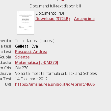
Documenti full-text disponibili:
Documento PDF
Download (372kB)
|
Anteprima
umento
Tesi di laurea (Laurea)
a tesi
Galletti, Eva
a tesi
Pascucci, Andrea
Scuola
Scienze
studio
Matematica [L-DM270]
o Cds
DM270
chiave
Volatilità implicita, formula di Black and Scholes
a Tesi
14 Dicembre 2012
URI
https://amslaurea.unibo.it/id/eprint/4606