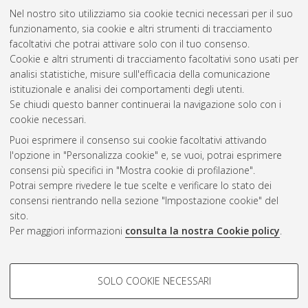
Nel nostro sito utilizziamo sia cookie tecnici necessari per il suo
funzionamento, sia cookie e altri strumenti di tracciamento
facoltativi che potrai attivare solo con il tuo consenso.
Cookie e altri strumenti di tracciamento facoltativi sono usati per
analisi statistiche, misure sull'efficacia della comunicazione
Gestione del documento:
istituzionale e analisi dei comportamenti degli utenti.
Se chiudi questo banner continuerai la navigazione solo con i
cookie necessari.
Puoi esprimere il consenso sui cookie facoltativi attivando
Atom
l'opzione in "Personalizza cookie" e, se vuoi, potrai esprimere
Rss 1.0
consensi più specifici in "Mostra cookie di profilazione".
Potrai sempre rivedere le tue scelte e verificare lo stato dei
Rss 2.0
consensi rientrando nella sezione "Impostazione cookie" del
sito.
Per maggiori informazioni
consulta la nostra Cookie policy
.
AMS Laurea
Servizio implementato e gestito da
AlmaDL
Impostazioni Cookie
COOKIE DI PROFILAZIONE -
SOLO COOKIE NECESSARI
Informativa sulla privacy
FACOLTATIVI
Condizioni d’uso del sito