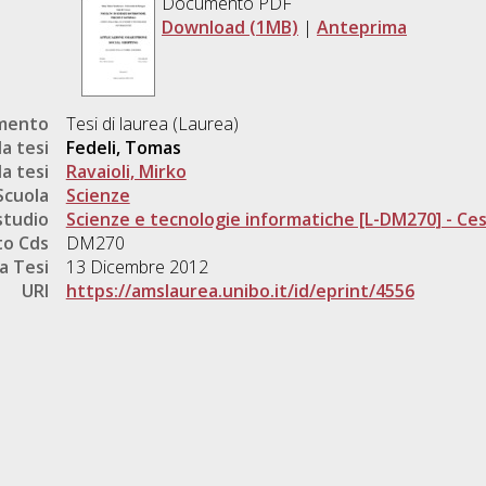
Documento PDF
Download (1MB)
|
Anteprima
umento
Tesi di laurea (Laurea)
a tesi
Fedeli, Tomas
a tesi
Ravaioli, Mirko
Scuola
Scienze
studio
Scienze e tecnologie informatiche [L-DM270] - Ce
o Cds
DM270
a Tesi
13 Dicembre 2012
URI
https://amslaurea.unibo.it/id/eprint/4556