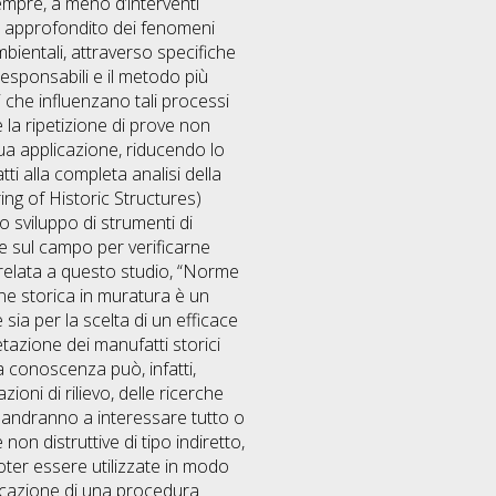
empre, a meno d’interventi
io approfondito dei fenomeni
ambientali, attraverso specifiche
responsabili e il metodo più
i che influenzano tali processi
la ripetizione di prove non
sua applicazione, riducendo lo
ti alla completa analisi della
ing of Historic Structures)
sviluppo di strumenti di
ne sul campo per verificarne
correlata a questo studio, “Norme
ne storica in muratura è un
sia per la scelta di un efficace
etazione dei manufatti storici
La conoscenza può, infatti,
ioni di rilievo, delle ricerche
 e andranno a interessare tutto o
 non distruttive di tipo indiretto,
oter essere utilizzate in modo
ficazione di una procedura