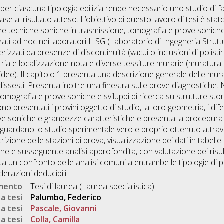
per ciascuna tipologia edilizia rende necessario uno studio di fat
 base al risultato atteso. L’obiettivo di questo lavoro di tesi è sta
cune tecniche soniche in trasmissione, tomografia e prove soniche
ati ad hoc nei laboratori LISG (Laboratorio di Ingegneria Stru
rizzati da presenze di discontinuità (vacui o inclusioni di polistiro
ia e localizzazione nota e diverse tessiture murarie (muratura di
idee). Il capitolo 1 presenta una descrizione generale delle murat
sesti. Presenta inoltre una finestra sulle prove diagnostiche. N
 tomografia e prove soniche e sviluppi di ricerca su strutture sto
presentati i provini oggetto di studio, la loro geometria, i difetti
prove soniche e grandezze caratteristiche e presenta la procedura 
 riguardano lo studio sperimentale vero e proprio ottenuto attrave
izione delle stazioni di prova, visualizzazione dei dati in tabell
ne e susseguente analisi approfondita, con valutazione dei risult
nta un confronto delle analisi comuni a entrambe le tipologie di p
erazioni deducibili.
umento
Tesi di laurea (Laurea specialistica)
a tesi
Palumbo, Federico
a tesi
Pascale, Giovanni
a tesi
Colla, Camilla