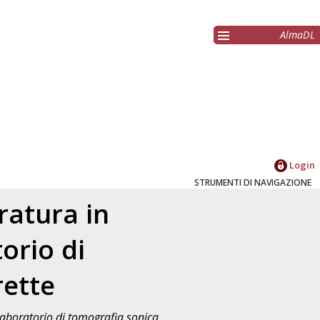
AlmaDL
Login
STRUMENTI DI NAVIGAZIONE
ratura in
torio di
rette
 laboratorio di tomografia sonica