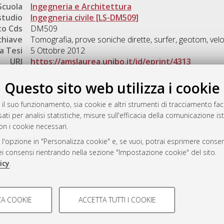
Scuola
Ingegneria e Architettura
studio
Ingegneria civile [LS-DM509]
o Cds
DM509
chiave
Tomografia, prove soniche dirette, surfer, geotom, vel
a Tesi
5 Ottobre 2012
URI
https://amslaurea.unibo.it/id/eprint/4313
Gestione del documento:
Questo sito web utilizza i cookie
 il suo funzionamento, sia cookie e altri strumenti di tracciamento faco
ati per analisi statistiche, misure sull'efficacia della comunicazione is
a
on i cookie necessari.
mplementato e gestito da
AlmaDL
 l'opzione in "Personalizza cookie" e, se vuoi, potrai esprimere consens
ni Cookie
dei consensi rientrando nella sezione "Impostazione cookie" del sito.
 sulla privacy
icy
.
d’uso del sito
COOKIE TECNICI - NECES
A COOKIE
ACCETTA TUTTI I COOKIE
lla navigazione degli utenti, creare
Si tratta di cookie tecnici utilizzati
i Bologna, 2007-2026.
eting.
salvare le preferenze di navigazion