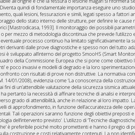
bile all'origine e che la fessura o lesione magari si riformerà s
enti. Diventa quindi di fondamentale importanza eseguire uno stud
ento, quali lesioni, fessurazioni e simili, legati spesso a fattori 
raggio dello stato interno delle strutture, per definire le cause 
orici [Mastrodicasa, 1993]. Il monitoraggio dei possibili parametr
 per mezzo di metodologia discontinua che prevede l’utilizzo e 
un eventuale processo continuo ha limitato significativamente la 
etri derivanti dalle prove diagnostiche e spesso non del tutto adat
 tesi è sviluppato all’interno del progetto SmooHS (Smart Monitor
uadro della Commissione Europea che si pone come obiettivo lo 
enti’ e poco invasivi e modelli di degrado e la loro sperimentazio
il confronto con risultati di prove non distruttive. La normativa 
.M. 14/01/2008), evidenzia come ‘La conoscenza della costruzio
ini di un’attendibile valutazione della sicurezza sismica attuale 
ha pertanto la necessità di affinare tecniche di analisi e interpr
verso grado di attendibilità, anche in relazione al loro impatto. 
elli di approfondimento, in funzione dell’accuratezza delle operaz
mentali. Tali operazioni saranno funzione degli obiettivi preposti
ologia dell’intervento previsto’. L’utilizzo di ‘Tecniche diagnostiche
he’ è preferibile poiché molto promettenti e hanno il pregio di p
sulla costruzione e costi relativamente contenuti. La non identi