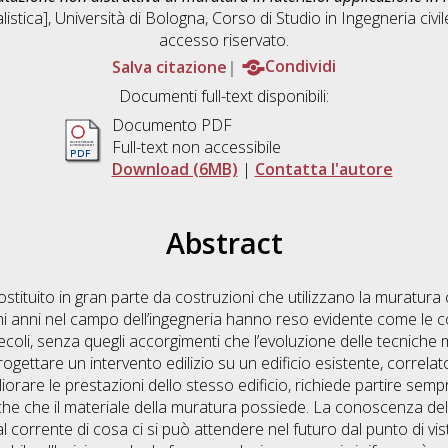
istica], Università di Bologna, Corso di Studio in
Ingegneria civ
accesso riservato.
Salva citazione
Condividi
Documenti full-text disponibili:
Documento PDF
Full-text non accessibile
Download (6MB)
|
Contatta l'autore
Abstract
 costituito in gran parte da costruzioni che utilizzano la muratur
mi anni nel campo dell’ingegneria hanno reso evidente come le c
ecoli, senza quegli accorgimenti che l’evoluzione delle tecniche 
gettare un intervento edilizio su un edificio esistente, correlat
gliorare le prestazioni dello stesso edificio, richiede partire se
seche che il materiale della muratura possiede. La conoscenza d
al corrente di cosa ci si può attendere nel futuro dal punto di v