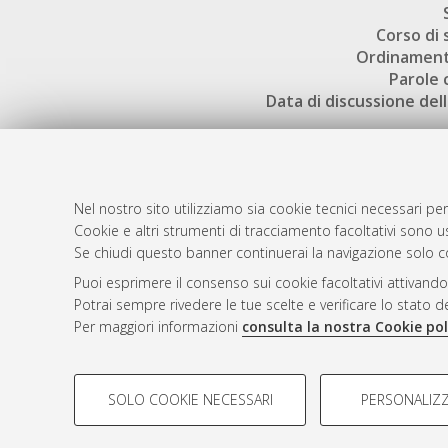
Corso di 
Ordinament
Parole 
Data di discussione dell
Nel nostro sito utilizziamo sia cookie tecnici necessari per
Cookie e altri strumenti di tracciamento facoltativi sono us
AMS Laure
Atom
Se chiudi questo banner continuerai la navigazione solo c
Servizio i
Rss 1.0
Puoi esprimere il consenso sui cookie facoltativi attivando
Impostazio
Potrai sempre rivedere le tue scelte e verificare lo stato 
Rss 2.0
Informativa
Per maggiori informazioni
consulta la nostra Cookie pol
Condizioni 
COOKIE DI PROFILAZIONE - FACOLTATIVI
SOLO COOKIE NECESSARI
PERSONALIZZ
Si tratta di cookie utilizzati per analizzare le caratteristiche de
© ALMA MATER STUDIORUM - Università d
profili in base al loro comportamento sul sito, per analisi di mark