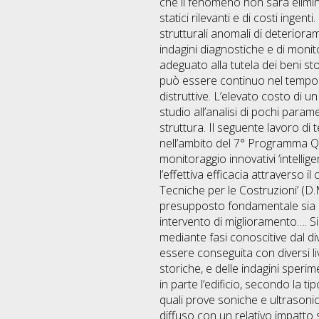
che il fenomeno non sarà elimina
statici rilevanti e di costi ing
strutturali anomali di deterioram
indagini diagnostiche e di monito
adeguato alla tutela dei beni st
può essere continuo nel tempo o
distruttive. L’elevato costo di 
studio all’analisi di pochi param
struttura. Il seguente lavoro di
nell’ambito del 7° Programma Q
monitoraggio innovativi ‘intellig
l’effettiva efficacia attraverso 
Tecniche per le Costruzioni’ (D
presupposto fondamentale sia ai f
intervento di miglioramento…. Si 
mediante fasi conoscitive dal di
essere conseguita con diversi liv
storiche, e delle indagini speri
in parte l’edificio, secondo la tip
quali prove soniche e ultrasonic
diffuso con un relativo impatto 