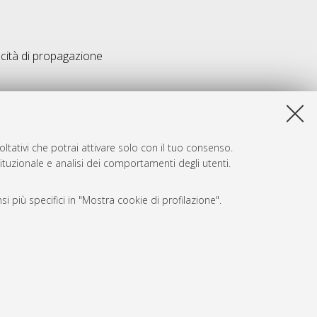
ocità di propagazione
ltativi che potrai attivare solo con il tuo consenso.
tituzionale e analisi dei comportamenti degli utenti.
i più specifici in "Mostra cookie di profilazione".
SARI
, a titolo esemplificativo, per il corretto funzionamento del sito,
e, per il bilanciamento del carico, ottimizzare le prestazioni