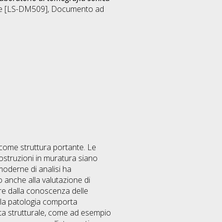
ile [LS-DM509]
, Documento ad
a come struttura portante. Le
ostruzioni in muratura siano
moderne di analisi ha
o anche alla valutazione di
mpre dalla conoscenza delle
ella patologia comporta
ista strutturale, come ad esempio