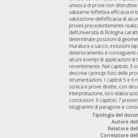
univoca di prove non distruttive 
valutarne l’effettiva efficacia in
valutazione dell’efficacia di al
provini precedentemente realizz
dell’Università di Bologna caratte
determinate posizioni di geometr
muratura a sacco, inclusioni lap
deterioramento e conseguenti dis
alcuni esempi di applicazioni di
recentemente. Nel capitolo 3 sono 
descrive i principi fisici delle 
strumentazioni. I capitoli 5 e 6
sonica e prove dirette, con descr
interpretazione, loro elaborazio
conclusioni. Il capitolo 7 prese
istogrammi di paragone e consid
Tipologia del doc
Autore dell
Relatore dell
Correlatore dell