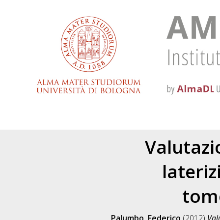
Valutazi
lateriz
tomo
Palumbo, Federico
(2012)
Val