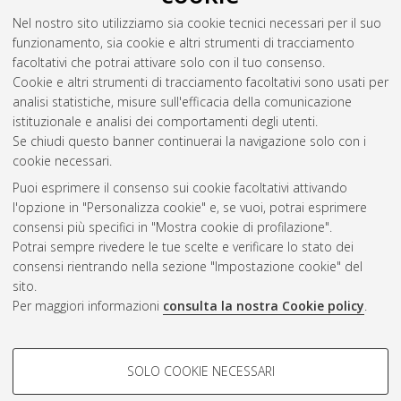
Nel nostro sito utilizziamo sia cookie tecnici necessari per il suo
funzionamento, sia cookie e altri strumenti di tracciamento
facoltativi che potrai attivare solo con il tuo consenso.
Cookie e altri strumenti di tracciamento facoltativi sono usati per
analisi statistiche, misure sull'efficacia della comunicazione
Gestione del documento:
istituzionale e analisi dei comportamenti degli utenti.
Se chiudi questo banner continuerai la navigazione solo con i
cookie necessari.
Puoi esprimere il consenso sui cookie facoltativi attivando
Atom
l'opzione in "Personalizza cookie" e, se vuoi, potrai esprimere
Rss 1.0
consensi più specifici in "Mostra cookie di profilazione".
Potrai sempre rivedere le tue scelte e verificare lo stato dei
Rss 2.0
consensi rientrando nella sezione "Impostazione cookie" del
sito.
Per maggiori informazioni
consulta la nostra Cookie policy
.
AMS Laurea
Servizio implementato e gestito da
AlmaDL
Impostazioni Cookie
COOKIE DI PROFILAZIONE -
SOLO COOKIE NECESSARI
Informativa sulla privacy
FACOLTATIVI
Condizioni d’uso del sito