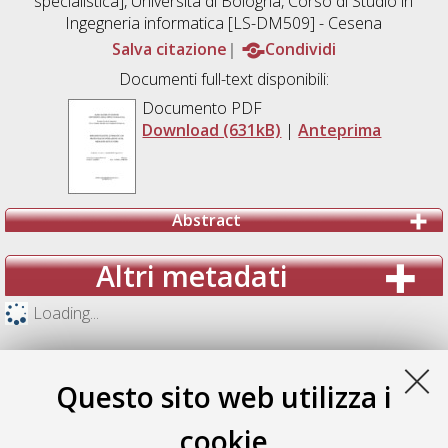
specialistica], Università di Bologna, Corso di Studio in
Ingegneria informatica [LS-DM509] - Cesena
Salva citazione
Condividi
Documenti full-text disponibili:
Documento PDF
Download (631kB)
|
Anteprima
Abstract
Altri metadati
Loading...
Questo sito web utilizza i
cookie