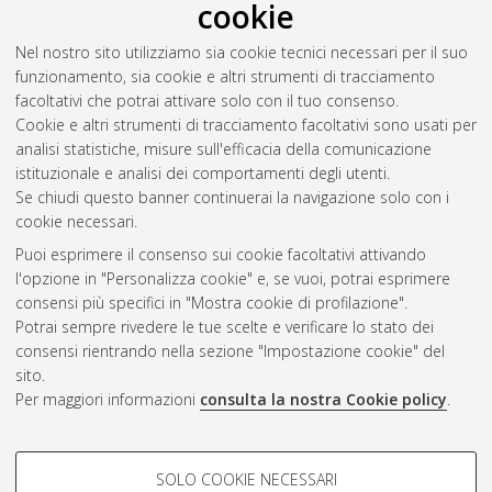
cookie
Nel nostro sito utilizziamo sia cookie tecnici necessari per il suo
funzionamento, sia cookie e altri strumenti di tracciamento
facoltativi che potrai attivare solo con il tuo consenso.
Cookie e altri strumenti di tracciamento facoltativi sono usati per
analisi statistiche, misure sull'efficacia della comunicazione
Gestione del documento:
istituzionale e analisi dei comportamenti degli utenti.
Se chiudi questo banner continuerai la navigazione solo con i
cookie necessari.
Puoi esprimere il consenso sui cookie facoltativi attivando
Atom
l'opzione in "Personalizza cookie" e, se vuoi, potrai esprimere
Rss 1.0
consensi più specifici in "Mostra cookie di profilazione".
Potrai sempre rivedere le tue scelte e verificare lo stato dei
Rss 2.0
consensi rientrando nella sezione "Impostazione cookie" del
sito.
Per maggiori informazioni
consulta la nostra Cookie policy
.
AMS Laurea
Servizio implementato e gestito da
AlmaDL
Impostazioni Cookie
COOKIE DI PROFILAZIONE -
SOLO COOKIE NECESSARI
Informativa sulla privacy
FACOLTATIVI