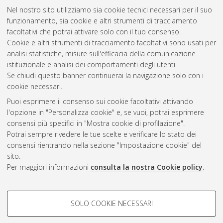
Nel nostro sito utilizziamo sia cookie tecnici necessari per il suo
funzionamento, sia cookie e altri strumenti di tracciamento
facoltativi che potrai attivare solo con il tuo consenso.
Cookie e altri strumenti di tracciamento facoltativi sono usati per
analisi statistiche, misure sull'efficacia della comunicazione
Gestione del documento:
istituzionale e analisi dei comportamenti degli utenti.
Se chiudi questo banner continuerai la navigazione solo con i
cookie necessari.
Puoi esprimere il consenso sui cookie facoltativi attivando
Atom
l'opzione in "Personalizza cookie" e, se vuoi, potrai esprimere
Rss 1.0
consensi più specifici in "Mostra cookie di profilazione".
Potrai sempre rivedere le tue scelte e verificare lo stato dei
Rss 2.0
consensi rientrando nella sezione "Impostazione cookie" del
sito.
Per maggiori informazioni
consulta la nostra Cookie policy
.
AMS Laurea
Servizio implementato e gestito da
AlmaDL
Impostazioni Cookie
COOKIE DI PROFILAZIONE -
SOLO COOKIE NECESSARI
Informativa sulla privacy
FACOLTATIVI
Condizioni d’uso del sito