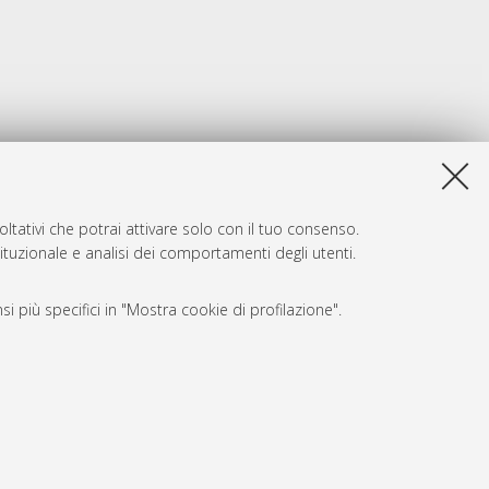
ltativi che potrai attivare solo con il tuo consenso.
tituzionale e analisi dei comportamenti degli utenti.
i più specifici in "Mostra cookie di profilazione".
SARI
, a titolo esemplificativo, per il corretto funzionamento del sito,
e, per il bilanciamento del carico, ottimizzare le prestazioni