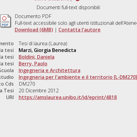
Documenti full-text disponibili:
Documento PDF
Full-text accessibile solo agli utenti istituzionali dell'Aten
Download (6MB)
|
Contatta l'autore
umento
Tesi di laurea (Laurea)
a tesi
Marzi, Giorgia Benedicta
a tesi
Boldini, Daniela
a tesi
Berry, Paolo
Scuola
Ingegneria e Architettura
studio
Ingegneria per l'ambiente e il territorio [L-DM270]
o Cds
DM270
a Tesi
20 Dicembre 2012
URI
https://amslaurea.unibo.it/id/eprint/4818