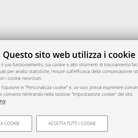
Gestione del documento:
Questo sito web utilizza i cookie
 il suo funzionamento, sia cookie e altri strumenti di tracciamento faco
ati per analisi statistiche, misure sull'efficacia della comunicazione is
a
on i cookie necessari.
mplementato e gestito da
AlmaDL
 l'opzione in "Personalizza cookie" e, se vuoi, potrai esprimere consens
ni Cookie
dei consensi rientrando nella sezione "Impostazione cookie" del sito.
 sulla privacy
icy
.
d’uso del sito
COOKIE TECNICI - NECES
A COOKIE
ACCETTA TUTTI I COOKIE
lla navigazione degli utenti, creare
Si tratta di cookie tecnici utilizzati
i Bologna, 2007-2026.
eting.
salvare le preferenze di navigazion