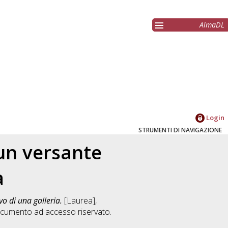
AlmaDL
Login
STRUMENTI DI NAVIGAZIONE
 un versante
a
vo di una galleria.
[Laurea],
ocumento ad accesso riservato.