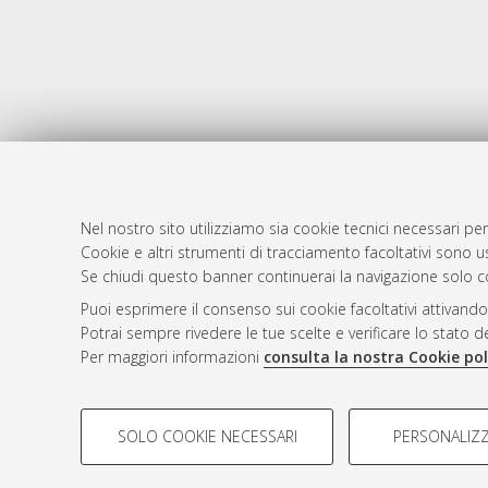
Nel nostro sito utilizziamo sia cookie tecnici necessari per
Cookie e altri strumenti di tracciamento facoltativi sono us
AMS Laure
Atom
Se chiudi questo banner continuerai la navigazione solo c
Servizio i
Rss 1.0
Puoi esprimere il consenso sui cookie facoltativi attivando
Impostazio
Potrai sempre rivedere le tue scelte e verificare lo stato 
Rss 2.0
Informativa
Per maggiori informazioni
consulta la nostra Cookie pol
Condizioni 
COOKIE DI PROFILAZIONE - FACOLTATIVI
SOLO COOKIE NECESSARI
PERSONALIZZ
Si tratta di cookie utilizzati per analizzare le caratteristiche de
© ALMA MATER STUDIORUM - Università d
profili in base al loro comportamento sul sito, per analisi di mark