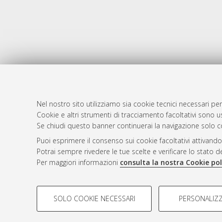
Nel nostro sito utilizziamo sia cookie tecnici necessari per
Cookie e altri strumenti di tracciamento facoltativi sono us
AMS Laure
Atom
Se chiudi questo banner continuerai la navigazione solo c
Servizio i
Rss 1.0
Puoi esprimere il consenso sui cookie facoltativi attivando
Impostazio
Potrai sempre rivedere le tue scelte e verificare lo stato 
Rss 2.0
Informativa
Per maggiori informazioni
consulta la nostra Cookie pol
Condizioni 
COOKIE DI PROFILAZIONE - FACOLTATIVI
SOLO COOKIE NECESSARI
PERSONALIZZ
Si tratta di cookie utilizzati per analizzare le caratteristiche de
© ALMA MATER STUDIORUM - Università d
profili in base al loro comportamento sul sito, per analisi di mark