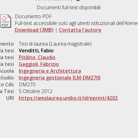
Documenti full-text disponibili:
Documento PDF
Full-text accessibile solo agli utenti istituzionali dell'Aten
Download (3MB)
|
Contatta l'autore
umento
Tesi di laurea (Laurea magistrale)
a tesi
Venditti, Fabio
a tesi
Pitilino, Claudio
a tesi
Gaggioli, Fabrizio
Scuola
Ingegneria e Architettura
studio
Ingegneria gestionale [LM-DM270]
o Cds
DM270
a Tesi
5 Ottobre 2012
URI
https://amslaurea.unibo.it/id/eprint/4202