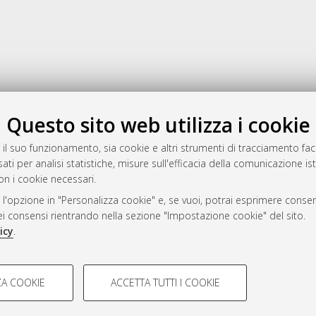
Gestione del documento:
Questo sito web utilizza i cookie
 il suo funzionamento, sia cookie e altri strumenti di tracciamento faco
ati per analisi statistiche, misure sull'efficacia della comunicazione is
a
on i cookie necessari.
mplementato e gestito da
AlmaDL
 l'opzione in "Personalizza cookie" e, se vuoi, potrai esprimere consens
ni Cookie
dei consensi rientrando nella sezione "Impostazione cookie" del sito.
 sulla privacy
icy
.
d’uso del sito
COOKIE TECNICI - NECES
A COOKIE
ACCETTA TUTTI I COOKIE
lla navigazione degli utenti, creare
Si tratta di cookie tecnici utilizzati
i Bologna, 2007-2026.
eting.
salvare le preferenze di navigazion