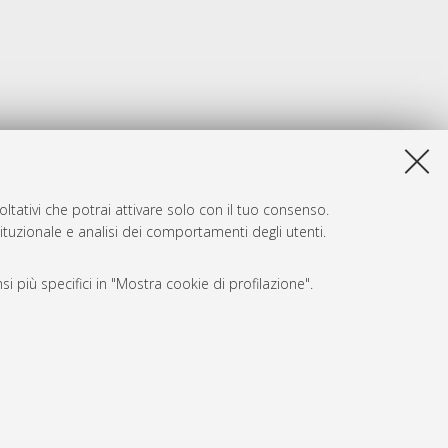
ltativi che potrai attivare solo con il tuo consenso.
tituzionale e analisi dei comportamenti degli utenti.
i più specifici in "Mostra cookie di profilazione".
SARI
, a titolo esemplificativo, per il corretto funzionamento del sito,
e, per il bilanciamento del carico, ottimizzare le prestazioni