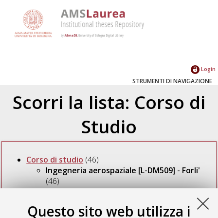
Login
STRUMENTI DI NAVIGAZIONE
Scorri la lista: Corso di
Studio
Corso di studio
(46)
Ingegneria aerospaziale [L-DM509] - Forli'
(46)
Questo sito web utilizza i
Seleziona un valore dall'elenco sottostante.