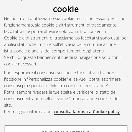
2022
(1)
cookie
2021
(2)
Nel nostro sito utilizziamo sia cookie tecnici necessari per il suo
2019
(2)
funzionamento, sia cookie e altri strumenti di tracciamento
2016
(2)
facoltativi che potrai attivare solo con il tuo consenso.
2015
(2)
Cookie e altri strumenti di tracciamento facoltativi sono usati per
2014
(8)
analisi statistiche, misure sull'efficacia della comunicazione
2013
(12)
istituzionale e analisi dei comportamenti degli utenti.
2012
(17)
Se chiudi questo banner continuerai la navigazione solo con i
cookie necessari.
Puoi esprimere il consenso sui cookie facoltativi attivando
Atom
l'opzione in "Personalizza cookie" e, se vuoi, potrai esprimere
Rss 1.0
consensi più specifici in "Mostra cookie di profilazione".
Potrai sempre rivedere le tue scelte e verificare lo stato dei
Rss 2.0
consensi rientrando nella sezione "Impostazione cookie" del
sito.
Per maggiori informazioni
consulta la nostra Cookie policy
.
AMS Laurea
Servizio implementato e gestito da
AlmaDL
Impostazioni Cookie
COOKIE DI PROFILAZIONE -