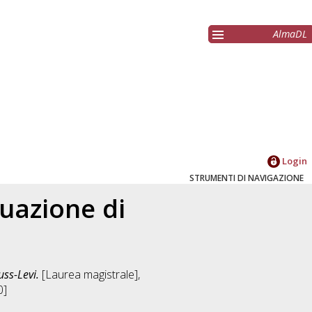
AlmaDL
Login
STRUMENTI DI NAVIGAZIONE
quazione di
uss-Levi.
[Laurea magistrale],
0]