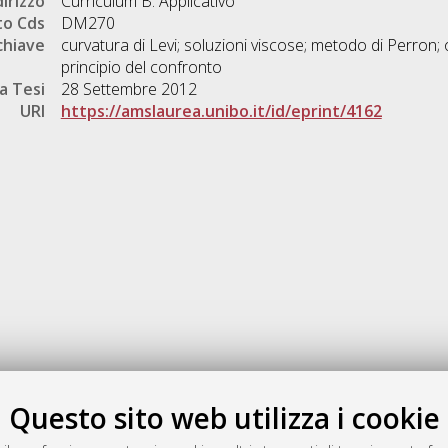
dirizzo
Curriculum B: Applicativo
o Cds
DM270
chiave
curvatura di Levi; soluzioni viscose; metodo di Perron; op
principio del confronto
a Tesi
28 Settembre 2012
URI
https://amslaurea.unibo.it/id/eprint/4162
Gestione del documento:
Questo sito web utilizza i cookie