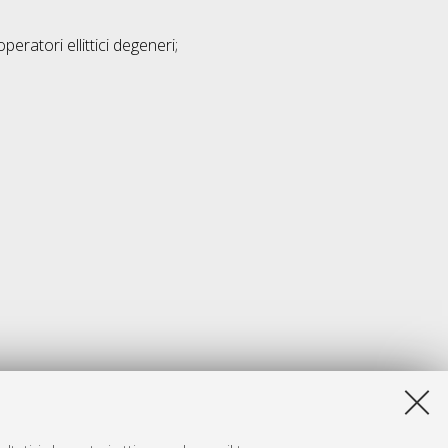
eratori ellittici degeneri;