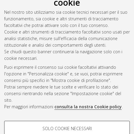
cookie
2017
(13)
Nel nostro sito utilizziamo sia cookie tecnici necessari per il suo
2016
(25)
funzionamento, sia cookie e altri strumenti di tracciamento
2015
(6)
facoltativi che potrai attivare solo con il tuo consenso.
2014
(13)
Cookie e altri strumenti di tracciamento facoltativi sono usati per
2013
(10)
analisi statistiche, misure sull'efficacia della comunicazione
2012
(29)
istituzionale e analisi dei comportamenti degli utenti.
2011
(10)
Se chiudi questo banner continuerai la navigazione solo con i
cookie necessari.
Puoi esprimere il consenso sui cookie facoltativi attivando
Atom
l'opzione in "Personalizza cookie" e, se vuoi, potrai esprimere
Rss 1.0
consensi più specifici in "Mostra cookie di profilazione".
Potrai sempre rivedere le tue scelte e verificare lo stato dei
Rss 2.0
consensi rientrando nella sezione "Impostazione cookie" del
sito.
Per maggiori informazioni
consulta la nostra Cookie policy
.
AMS Laurea
Servizio implementato e gestito da
AlmaDL
Impostazioni Cookie
COOKIE DI PROFILAZIONE -
SOLO COOKIE NECESSARI
Informativa sulla privacy
FACOLTATIVI