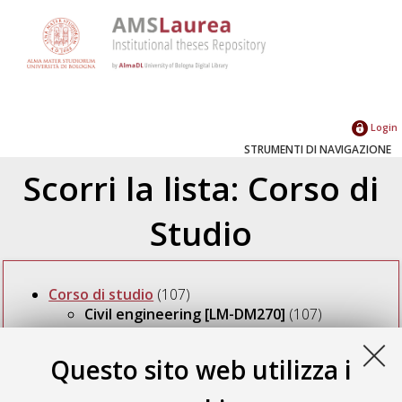
Login
STRUMENTI DI NAVIGAZIONE
Scorri la lista: Corso di
Studio
Corso di studio
(107)
Civil engineering [LM-DM270]
(107)
Questo sito web utilizza i
Seleziona un valore dall'elenco sottostante.
2018
(1)