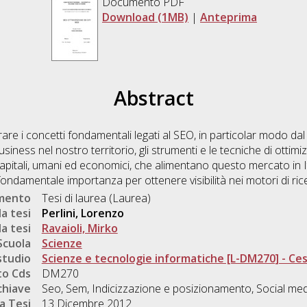
Documento PDF
Download (1MB)
|
Anteprima
Abstract
rare i concetti fondamentali legati al SEO, in particolar modo dal
business nel nostro territorio, gli strumenti e le tecniche di ottim
i capitali, umani ed economici, che alimentano questo mercato in Ita
ondamentale importanza per ottenere visibilità nei motori di ric
umento
Tesi di laurea (Laurea)
a tesi
Perlini, Lorenzo
a tesi
Ravaioli, Mirko
Scuola
Scienze
studio
Scienze e tecnologie informatiche [L-DM270] - Ce
o Cds
DM270
chiave
Seo, Sem, Indicizzazione e posizionamento, Social me
a Tesi
13 Dicembre 2012