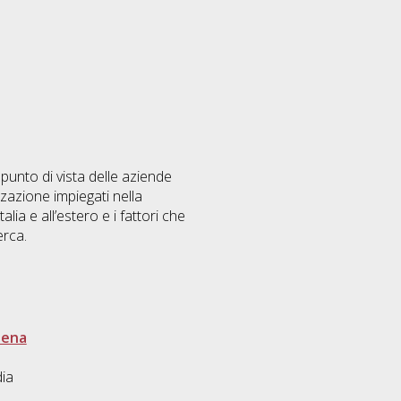
 punto di vista delle aziende
izzazione impiegati nella
lia e all’estero e i fattori che
erca.
sena
dia