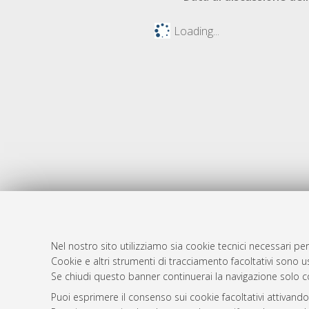
Loading...
Nel nostro sito utilizziamo sia cookie tecnici necessari per
Cookie e altri strumenti di tracciamento facoltativi sono us
AMS Laure
Atom
Se chiudi questo banner continuerai la navigazione solo c
Servizio i
Rss 1.0
Puoi esprimere il consenso sui cookie facoltativi attivando
Impostazio