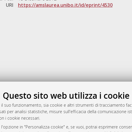
URI
https://amslaurea.unibo.it/id/eprint/4530
Gestione del documento:
Questo sito web utilizza i cookie
 il suo funzionamento, sia cookie e altri strumenti di tracciamento faco
ati per analisi statistiche, misure sull'efficacia della comunicazione is
a
on i cookie necessari.
mplementato e gestito da
AlmaDL
 l'opzione in "Personalizza cookie" e, se vuoi, potrai esprimere consens
ni Cookie