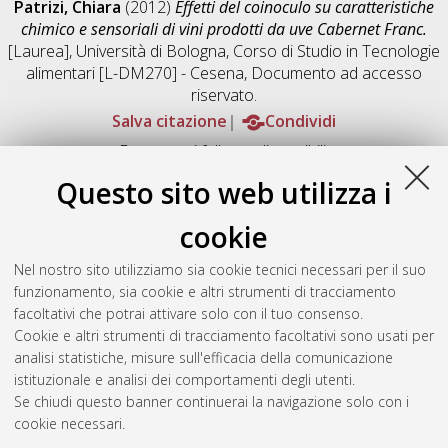
Patrizi, Chiara
(2012)
Effetti del coinoculo su caratteristiche
chimico e sensoriali di vini prodotti da uve Cabernet Franc.
[Laurea], Università di Bologna, Corso di Studio in
Tecnologie
alimentari [L-DM270] - Cesena
, Documento ad accesso
riservato.
Salva citazione
Condividi
Documenti full-text disponibili:
Documento PDF
Questo sito web utilizza i
Full-text non accessibile
Download (1MB)
|
Contatta l'autore
cookie
Abstract
Nel nostro sito utilizziamo sia cookie tecnici necessari per il suo
funzionamento, sia cookie e altri strumenti di tracciamento
facoltativi che potrai attivare solo con il tuo consenso.
Altri metadati
Cookie e altri strumenti di tracciamento facoltativi sono usati per
analisi statistiche, misure sull'efficacia della comunicazione
Gestione del documento:
istituzionale e analisi dei comportamenti degli utenti.
Se chiudi questo banner continuerai la navigazione solo con i
cookie necessari.