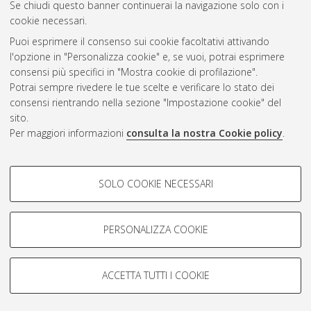
Se chiudi questo banner continuerai la navigazione solo con i
cookie necessari.
Puoi esprimere il consenso sui cookie facoltativi attivando
Atom
l'opzione in "Personalizza cookie" e, se vuoi, potrai esprimere
Rss 1.0
consensi più specifici in "Mostra cookie di profilazione".
Potrai sempre rivedere le tue scelte e verificare lo stato dei
Rss 2.0
consensi rientrando nella sezione "Impostazione cookie" del
sito.
Per maggiori informazioni
consulta la nostra Cookie policy
.
AMS Laurea
Servizio implementato e gestito da
AlmaDL
Impostazioni Cookie
COOKIE DI PROFILAZIONE -
SOLO COOKIE NECESSARI
Informativa sulla privacy
FACOLTATIVI
Condizioni d’uso del sito
Si tratta di cookie utilizzati per analizzare le caratteristiche della
navigazione degli utenti, creare profili in base al loro comportamento
PERSONALIZZA COOKIE
sul sito, per analisi di marketing.
Mostra cookie di profilazione
ACCETTA TUTTI I COOKIE
Google/Youtube Video
© ALMA MATER STUDIORUM - Università di Bologna, 2007-2026.
COOKIE TECNICI - NECESSARI
Facebook