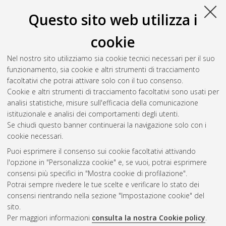
Documento PDF
Questo sito web utilizza i
Full-text non accessibile
Download (1MB)
|
Contatta l'autore
cookie
Abstract
Nel nostro sito utilizziamo sia cookie tecnici necessari per il suo
funzionamento, sia cookie e altri strumenti di tracciamento
facoltativi che potrai attivare solo con il tuo consenso.
Altri metadati
Cookie e altri strumenti di tracciamento facoltativi sono usati per
analisi statistiche, misure sull'efficacia della comunicazione
Gestione del documento:
istituzionale e analisi dei comportamenti degli utenti.
Se chiudi questo banner continuerai la navigazione solo con i
cookie necessari.
Puoi esprimere il consenso sui cookie facoltativi attivando
Atom
l'opzione in "Personalizza cookie" e, se vuoi, potrai esprimere
Rss 1.0
consensi più specifici in "Mostra cookie di profilazione".
Potrai sempre rivedere le tue scelte e verificare lo stato dei
Rss 2.0
consensi rientrando nella sezione "Impostazione cookie" del
sito.
Per maggiori informazioni
consulta la nostra Cookie policy
.
AMS Laurea