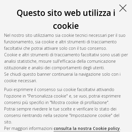
Documenti full-text disponibili:
Questo sito web utilizza i
Documento PDF
cookie
Full-text non accessibile
Download (732kB)
|
Contatta l'autore
Nel nostro sito utilizziamo sia cookie tecnici necessari per il suo
funzionamento, sia cookie e altri strumenti di tracciamento
facoltativi che potrai attivare solo con il tuo consenso.
Altri metadati
Cookie e altri strumenti di tracciamento facoltativi sono usati per
analisi statistiche, misure sull'efficacia della comunicazione
Gestione del documento:
istituzionale e analisi dei comportamenti degli utenti.
Se chiudi questo banner continuerai la navigazione solo con i
cookie necessari.
Puoi esprimere il consenso sui cookie facoltativi attivando
Atom
l'opzione in "Personalizza cookie" e, se vuoi, potrai esprimere
Rss 1.0
consensi più specifici in "Mostra cookie di profilazione".
Potrai sempre rivedere le tue scelte e verificare lo stato dei
Rss 2.0
consensi rientrando nella sezione "Impostazione cookie" del
sito.
Per maggiori informazioni
consulta la nostra Cookie policy
.
AMS Laurea