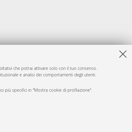
ltativi che potrai attivare solo con il tuo consenso.
tituzionale e analisi dei comportamenti degli utenti.
i più specifici in "Mostra cookie di profilazione".
SARI
, a titolo esemplificativo, per il corretto funzionamento del sito,