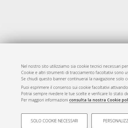
Nel nostro sito utilizziamo sia cookie tecnici necessari per
Cookie e altri strumenti di tracciamento facoltativi sono us
AMS Laure
Atom
Se chiudi questo banner continuerai la navigazione solo c
Servizio i
Rss 1.0
Puoi esprimere il consenso sui cookie facoltativi attivando
Impostazio
Potrai sempre rivedere le tue scelte e verificare lo stato 
Rss 2.0
Informativa
Per maggiori informazioni
consulta la nostra Cookie pol
Condizioni 
COOKIE DI PROFILAZIONE - FACOLTATIVI
SOLO COOKIE NECESSARI
PERSONALIZZ
Si tratta di cookie utilizzati per analizzare le caratteristiche de
© ALMA MATER STUDIORUM - Università d