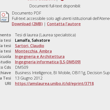
Documenti full-text disponibili:
Documento PDF
Full-text accessibile solo agli utenti istituzionali dell'Aten
Download (2MB)
|
Contatta l'autore
umento
Tesi di laurea (Laurea specialistica)
a tesi
Lamalfa, Salvatore
a tesi
Sartori, Claudio
a tesi
Montecchia, Ambra
Scuola
Ingegneria e Architettura
studio
Ingegneria informatica [LS-DM509]
o Cds
DM509
chiave
Business Intelligence, BI Mobile, OBI11g, Decision S
a Tesi
13 Giugno 2012
URI
https://amslaurea.unibo.it/id/eprint/3718