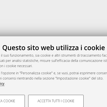
Gestione del documento:
Questo sito web utilizza i cookie
 il suo funzionamento, sia cookie e altri strumenti di tracciamento faco
ati per analisi statistiche, misure sull'efficacia della comunicazione is
a
on i cookie necessari.
mplementato e gestito da
AlmaDL
 l'opzione in "Personalizza cookie" e, se vuoi, potrai esprimere consens
ni Cookie
dei consensi rientrando nella sezione "Impostazione cookie" del sito.
 sulla privacy
icy
.
d’uso del sito
COOKIE TECNICI - NECES
A COOKIE
ACCETTA TUTTI I COOKIE
lla navigazione degli utenti, creare
Si tratta di cookie tecnici utilizzati
i Bologna, 2007-2026.