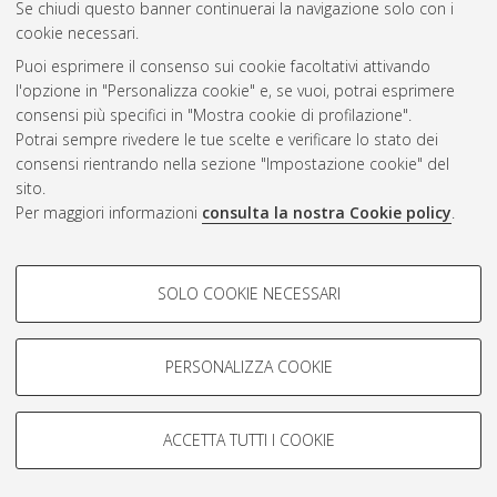
Se chiudi questo banner continuerai la navigazione solo con i
cookie necessari.
Puoi esprimere il consenso sui cookie facoltativi attivando
Atom
l'opzione in "Personalizza cookie" e, se vuoi, potrai esprimere
Rss 1.0
consensi più specifici in "Mostra cookie di profilazione".
Potrai sempre rivedere le tue scelte e verificare lo stato dei
Rss 2.0
consensi rientrando nella sezione "Impostazione cookie" del
sito.
Per maggiori informazioni
consulta la nostra Cookie policy
.
AMS Laurea
Servizio implementato e gestito da
AlmaDL
Impostazioni Cookie
COOKIE DI PROFILAZIONE -
SOLO COOKIE NECESSARI
Informativa sulla privacy
FACOLTATIVI
Condizioni d’uso del sito
Si tratta di cookie utilizzati per analizzare le caratteristiche della
navigazione degli utenti, creare profili in base al loro comportamento
PERSONALIZZA COOKIE
sul sito, per analisi di marketing.
Mostra cookie di profilazione
ACCETTA TUTTI I COOKIE
Google/Youtube Video
© ALMA MATER STUDIORUM - Università di Bologna, 2007-2026.
COOKIE TECNICI - NECESSARI
Facebook