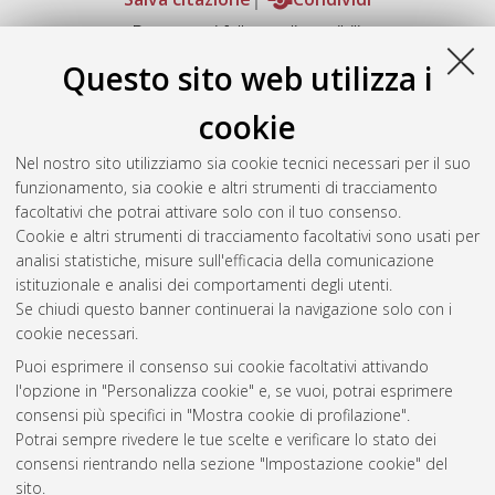
Documenti full-text disponibili:
Documento PDF
Questo sito web utilizza i
Full-text non accessibile
Download (6MB)
|
Contatta l'autore
cookie
Abstract
Nel nostro sito utilizziamo sia cookie tecnici necessari per il suo
funzionamento, sia cookie e altri strumenti di tracciamento
facoltativi che potrai attivare solo con il tuo consenso.
Altri metadati
Cookie e altri strumenti di tracciamento facoltativi sono usati per
analisi statistiche, misure sull'efficacia della comunicazione
Gestione del documento:
istituzionale e analisi dei comportamenti degli utenti.
Se chiudi questo banner continuerai la navigazione solo con i
cookie necessari.
Puoi esprimere il consenso sui cookie facoltativi attivando
Atom
l'opzione in "Personalizza cookie" e, se vuoi, potrai esprimere
Rss 1.0
consensi più specifici in "Mostra cookie di profilazione".
Potrai sempre rivedere le tue scelte e verificare lo stato dei
Rss 2.0
consensi rientrando nella sezione "Impostazione cookie" del
sito.