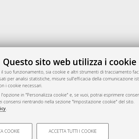
Gestione del documento:
Questo sito web utilizza i cookie
 il suo funzionamento, sia cookie e altri strumenti di tracciamento faco
ati per analisi statistiche, misure sull'efficacia della comunicazione is
a
on i cookie necessari.
mplementato e gestito da
AlmaDL
 l'opzione in "Personalizza cookie" e, se vuoi, potrai esprimere consens
ni Cookie
dei consensi rientrando nella sezione "Impostazione cookie" del sito.
 sulla privacy
icy
.
d’uso del sito
COOKIE TECNICI - NECES
A COOKIE
ACCETTA TUTTI I COOKIE
lla navigazione degli utenti, creare
Si tratta di cookie tecnici utilizzati
i Bologna, 2007-2026.