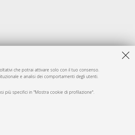
ltativi che potrai attivare solo con il tuo consenso.
tituzionale e analisi dei comportamenti degli utenti.
i più specifici in "Mostra cookie di profilazione".
SARI
, a titolo esemplificativo, per il corretto funzionamento del sito,