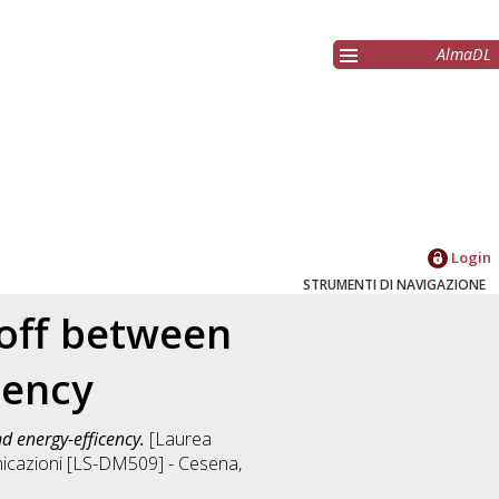
AlmaDL
Login
STRUMENTI DI NAVIGAZIONE
-off between
cency
d energy-efficency.
[Laurea
unicazioni [LS-DM509] - Cesena
,