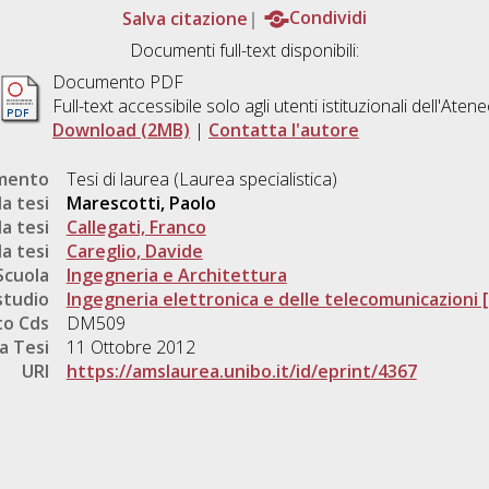
Salva citazione
Condividi
Documenti full-text disponibili:
Documento PDF
Full-text accessibile solo agli utenti istituzionali dell'Aten
Download (2MB)
|
Contatta l'autore
umento
Tesi di laurea (Laurea specialistica)
a tesi
Marescotti, Paolo
a tesi
Callegati, Franco
a tesi
Careglio, Davide
Scuola
Ingegneria e Architettura
studio
Ingegneria elettronica e delle telecomunicazioni 
o Cds
DM509
a Tesi
11 Ottobre 2012
URI
https://amslaurea.unibo.it/id/eprint/4367