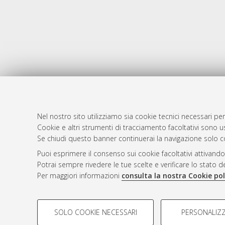
Nel nostro sito utilizziamo sia cookie tecnici necessari per
Cookie e altri strumenti di tracciamento facoltativi sono us
AMS Laure
Atom
Se chiudi questo banner continuerai la navigazione solo c
Servizio i
Rss 1.0
Puoi esprimere il consenso sui cookie facoltativi attivando
Impostazio
Potrai sempre rivedere le tue scelte e verificare lo stato 
Rss 2.0
Informativa
Per maggiori informazioni
consulta la nostra Cookie pol
Condizioni 
COOKIE DI PROFILAZIONE - FACOLTATIVI
SOLO COOKIE NECESSARI
PERSONALIZZ
Si tratta di cookie utilizzati per analizzare le caratteristiche de
© ALMA MATER STUDIORUM - Università d