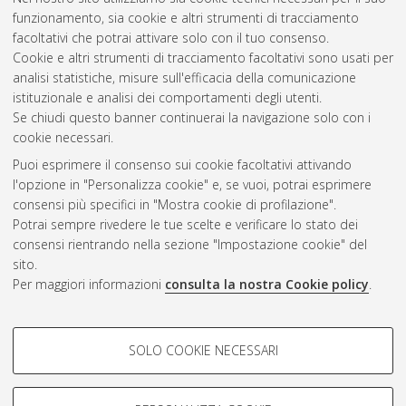
funzionamento, sia cookie e altri strumenti di tracciamento
facoltativi che potrai attivare solo con il tuo consenso.
Cookie e altri strumenti di tracciamento facoltativi sono usati per
analisi statistiche, misure sull'efficacia della comunicazione
Gestione del documento:
istituzionale e analisi dei comportamenti degli utenti.
Se chiudi questo banner continuerai la navigazione solo con i
cookie necessari.
Puoi esprimere il consenso sui cookie facoltativi attivando
Atom
l'opzione in "Personalizza cookie" e, se vuoi, potrai esprimere
Rss 1.0
consensi più specifici in "Mostra cookie di profilazione".
Potrai sempre rivedere le tue scelte e verificare lo stato dei
Rss 2.0
consensi rientrando nella sezione "Impostazione cookie" del
sito.
Per maggiori informazioni
consulta la nostra Cookie policy
.
AMS Laurea
Servizio implementato e gestito da
AlmaDL
Impostazioni Cookie
COOKIE DI PROFILAZIONE -
SOLO COOKIE NECESSARI
Informativa sulla privacy
FACOLTATIVI
Condizioni d’uso del sito
Si tratta di cookie utilizzati per analizzare le caratteristiche della