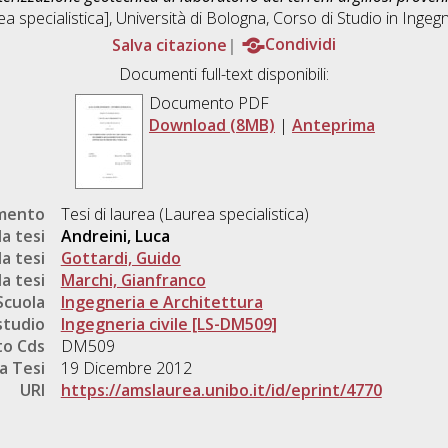
a specialistica], Università di Bologna, Corso di Studio in
Ingegn
Salva citazione
Condividi
Documenti full-text disponibili:
Documento PDF
Download (8MB)
|
Anteprima
umento
Tesi di laurea (Laurea specialistica)
a tesi
Andreini, Luca
a tesi
Gottardi, Guido
a tesi
Marchi, Gianfranco
Scuola
Ingegneria e Architettura
studio
Ingegneria civile [LS-DM509]
o Cds
DM509
a Tesi
19 Dicembre 2012
URI
https://amslaurea.unibo.it/id/eprint/4770