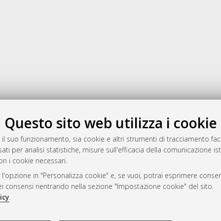
Gestione del documento:
Questo sito web utilizza i cookie
 il suo funzionamento, sia cookie e altri strumenti di tracciamento faco
ati per analisi statistiche, misure sull'efficacia della comunicazione is
a
on i cookie necessari.
mplementato e gestito da
AlmaDL
 l'opzione in "Personalizza cookie" e, se vuoi, potrai esprimere consens
ni Cookie
dei consensi rientrando nella sezione "Impostazione cookie" del sito.
 sulla privacy
icy
.
d’uso del sito