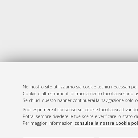
Nel nostro sito utilizziamo sia cookie tecnici necessari per
Cookie e altri strumenti di tracciamento facoltativi sono us
AMS Laure
Atom
Se chiudi questo banner continuerai la navigazione solo c
Servizio i
Rss 1.0
Puoi esprimere il consenso sui cookie facoltativi attivando
Impostazio
Potrai sempre rivedere le tue scelte e verificare lo stato 
Rss 2.0
Informativa
Per maggiori informazioni
consulta la nostra Cookie pol
Condizioni 