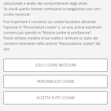
istituzionale e analisi dei comportamenti degli utenti.
Atom
Se chiudi questo banner continuerai la navigazione solo con i
cookie necessari.
Rss 1.0
Puoi esprimere il consenso sui cookie facoltativi attivando
Rss 2.0
l'opzione in "Personalizza cookie" e, se vuoi, potrai esprimere
consensi più specifici in "Mostra cookie di profilazione".
Potrai sempre rivedere le tue scelte e verificare lo stato dei
AMS Laurea
consensi rientrando nella sezione "Impostazione cookie" del
Servizio implementato e gestito da
AlmaDL
sito.
Impostazioni Cookie
Per maggiori informazioni
consulta la nostra Cookie policy
.
Informativa sulla privacy
COOKIE DI PROFILAZIONE -
Condizioni d’uso del sito
SOLO COOKIE NECESSARI
FACOLTATIVI
Si tratta di cookie utilizzati per analizzare le caratteristiche della
navigazione degli utenti, creare profili in base al loro comportamento
PERSONALIZZA COOKIE
sul sito, per analisi di marketing.
Mostra cookie di profilazione
© ALMA MATER STUDIORUM - Università di Bologna, 2007-2026.
ACCETTA TUTTI I COOKIE
Google/Youtube Video
COOKIE TECNICI - NECESSARI
Facebook