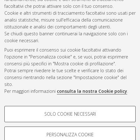
facoltativi che potrai attivare solo con il tuo consenso.
Cookie e altri strumenti di tracciamento facoltativi sono usati per
analisi statistiche, misure sull'efficacia della comunicazione
Gestione del documento:
istituzionale e analisi dei comportamenti degli utenti.
Se chiudi questo banner continuerai la navigazione solo con i
cookie necessari.
Puoi esprimere il consenso sui cookie facoltativi attivando
Atom
l'opzione in "Personalizza cookie" e, se vuoi, potrai esprimere
Rss 1.0
consensi più specifici in "Mostra cookie di profilazione".
Potrai sempre rivedere le tue scelte e verificare lo stato dei
Rss 2.0
consensi rientrando nella sezione "Impostazione cookie" del
sito.
Per maggiori informazioni
consulta la nostra Cookie policy
.
AMS Laurea
Servizio implementato e gestito da
AlmaDL
Impostazioni Cookie
COOKIE DI PROFILAZIONE -
SOLO COOKIE NECESSARI
Informativa sulla privacy
FACOLTATIVI
Condizioni d’uso del sito
Si tratta di cookie utilizzati per analizzare le caratteristiche della
navigazione degli utenti, creare profili in base al loro comportamento
PERSONALIZZA COOKIE
sul sito, per analisi di marketing.