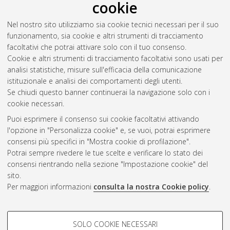
cookie
Nel nostro sito utilizziamo sia cookie tecnici necessari per il suo
funzionamento, sia cookie e altri strumenti di tracciamento
facoltativi che potrai attivare solo con il tuo consenso.
Cookie e altri strumenti di tracciamento facoltativi sono usati per
analisi statistiche, misure sull'efficacia della comunicazione
Gestione del documento:
istituzionale e analisi dei comportamenti degli utenti.
Se chiudi questo banner continuerai la navigazione solo con i
cookie necessari.
Puoi esprimere il consenso sui cookie facoltativi attivando
Atom
l'opzione in "Personalizza cookie" e, se vuoi, potrai esprimere
Rss 1.0
consensi più specifici in "Mostra cookie di profilazione".
Potrai sempre rivedere le tue scelte e verificare lo stato dei
Rss 2.0
consensi rientrando nella sezione "Impostazione cookie" del
sito.
Per maggiori informazioni
consulta la nostra Cookie policy
.
AMS Laurea
Servizio implementato e gestito da
AlmaDL
Impostazioni Cookie
COOKIE DI PROFILAZIONE -
SOLO COOKIE NECESSARI
Informativa sulla privacy
FACOLTATIVI