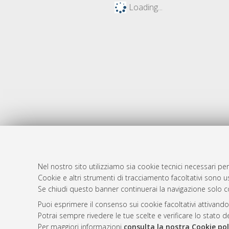
Loading...
Nel nostro sito utilizziamo sia cookie tecnici necessari per
Cookie e altri strumenti di tracciamento facoltativi sono us
AMS Laure
Atom
Se chiudi questo banner continuerai la navigazione solo c
Servizio i
Rss 1.0
Puoi esprimere il consenso sui cookie facoltativi attivando
Impostazio
Potrai sempre rivedere le tue scelte e verificare lo stato 
Rss 2.0
Informativa
Per maggiori informazioni
consulta la nostra Cookie pol