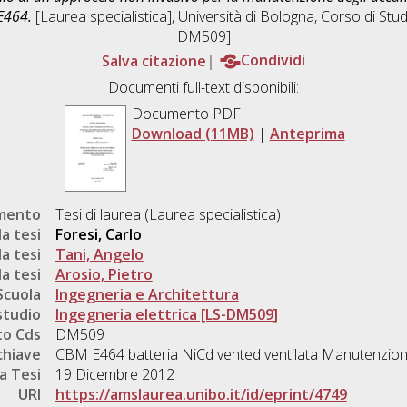
E464.
[Laurea specialistica], Università di Bologna, Corso di Stud
DM509]
Salva citazione
Condividi
Documenti full-text disponibili:
Documento PDF
Download (11MB)
|
Anteprima
umento
Tesi di laurea (Laurea specialistica)
a tesi
Foresi, Carlo
a tesi
Tani, Angelo
a tesi
Arosio, Pietro
Scuola
Ingegneria e Architettura
studio
Ingegneria elettrica [LS-DM509]
o Cds
DM509
chiave
CBM E464 batteria NiCd vented ventilata Manutenzion
a Tesi
19 Dicembre 2012
URI
https://amslaurea.unibo.it/id/eprint/4749