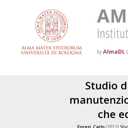
Studio d
manutenzio
che e
Foresi, Carlo
(2012)
Stud