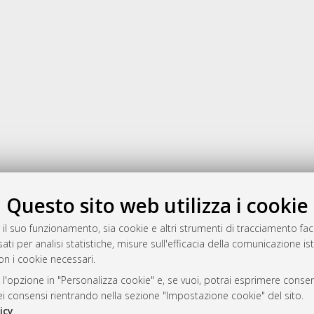
Gestione del documento:
Questo sito web utilizza i cookie
 il suo funzionamento, sia cookie e altri strumenti di tracciamento faco
ati per analisi statistiche, misure sull'efficacia della comunicazione is
a
on i cookie necessari.
mplementato e gestito da
AlmaDL
 l'opzione in "Personalizza cookie" e, se vuoi, potrai esprimere consens
ni Cookie
dei consensi rientrando nella sezione "Impostazione cookie" del sito.
 sulla privacy
icy
.