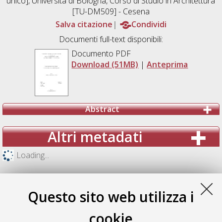
unico], Università di Bologna, Corso di Studio in
Architettura
[TU-DM509] - Cesena
Salva citazione
Condividi
Documenti full-text disponibili:
Documento PDF
Download (51MB)
|
Anteprima
Abstract
Altri metadati
Loading...
Questo sito web utilizza i
cookie