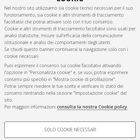
Nel nostro sito utilizziamo sia cookie tecnici necessari per il suo
funzionamento, sia cookie e altri strumenti di tracciamento
facoltativi che potrai attivare solo con il tuo consenso.
Cookie e altri strumenti di tracciamento facoltativi sono usati per
analisi statistiche, misure sull'efficacia della comunicazione
Gestione del documento:
istituzionale e analisi dei comportamenti degli utenti.
Se chiudi questo banner continuerai la navigazione solo con i
cookie necessari.
Puoi esprimere il consenso sui cookie facoltativi attivando
Atom
l'opzione in "Personalizza cookie" e, se vuoi, potrai esprimere
Rss 1.0
consensi più specifici in "Mostra cookie di profilazione".
Potrai sempre rivedere le tue scelte e verificare lo stato dei
Rss 2.0
consensi rientrando nella sezione "Impostazione cookie" del
sito.
Per maggiori informazioni
consulta la nostra Cookie policy
.
AMS Laurea
Servizio implementato e gestito da
AlmaDL
Impostazioni Cookie
COOKIE DI PROFILAZIONE -
SOLO COOKIE NECESSARI
Informativa sulla privacy
FACOLTATIVI
Condizioni d’uso del sito