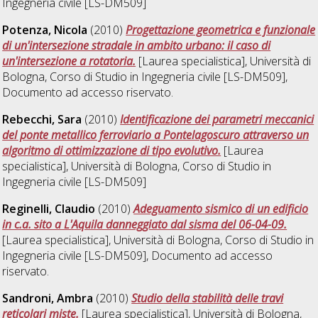
Ingegneria civile [LS-DM509]
Potenza, Nicola
(2010)
Progettazione geometrica e funzionale
di un'intersezione stradale in ambito urbano: il caso di
un'intersezione a rotatoria.
[Laurea specialistica], Università di
Bologna, Corso di Studio in
Ingegneria civile [LS-DM509]
,
Documento ad accesso riservato.
Rebecchi, Sara
(2010)
Identificazione dei parametri meccanici
del ponte metallico ferroviario a Pontelagoscuro attraverso un
algoritmo di ottimizzazione di tipo evolutivo.
[Laurea
specialistica], Università di Bologna, Corso di Studio in
Ingegneria civile [LS-DM509]
Reginelli, Claudio
(2010)
Adeguamento sismico di un edificio
in c.a. sito a L'Aquila danneggiato dal sisma del 06-04-09.
[Laurea specialistica], Università di Bologna, Corso di Studio in
Ingegneria civile [LS-DM509]
, Documento ad accesso
riservato.
Sandroni, Ambra
(2010)
Studio della stabilità delle travi
reticolari miste.
[Laurea specialistica], Università di Bologna,