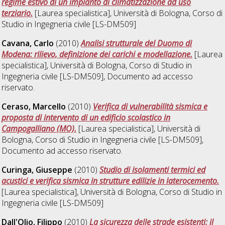
regime estivo di un impianto di climatizzazione ad uso
terziario.
[Laurea specialistica], Università di Bologna, Corso di
Studio in
Ingegneria civile [LS-DM509]
Cavana, Carlo
(2010)
Analisi strutturale del Duomo di
Modena: rilievo, definizione dei carichi e modellazione.
[Laurea
specialistica], Università di Bologna, Corso di Studio in
Ingegneria civile [LS-DM509]
, Documento ad accesso
riservato.
Ceraso, Marcello
(2010)
Verifica di vulnerabilità sismica e
proposta di intervento di un edificio scolastico in
Campogalliano (MO).
[Laurea specialistica], Università di
Bologna, Corso di Studio in
Ingegneria civile [LS-DM509]
,
Documento ad accesso riservato.
Curinga, Giuseppe
(2010)
Studio di isolamenti termici ed
acustici e verifica sismica in strutture edilizie in laterocemento.
[Laurea specialistica], Università di Bologna, Corso di Studio in
Ingegneria civile [LS-DM509]
Dall'Olio, Filippo
(2010)
La sicurezza delle strade esistenti: il