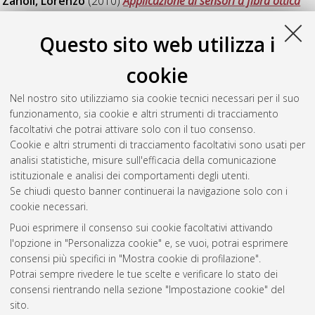
Zanoli, Lorenzo
(2010)
Applicazione di sensori a fibra ottica
per il monitoraggio di stati fessurativi: il caso del David di
Michelangelo.
[Laurea specialistica], Università di Bologna,
Questo sito web utilizza i
Corso di Studio in
Ingegneria civile [LS-DM509]
, Documento
ad accesso riservato.
cookie
Zuccheri, Nicoletta
(2010)
Monitoraggio sismico e
Nel nostro sito utilizziamo sia cookie tecnici necessari per il suo
identificazione con sensori Mems di un edificio della protezione
funzionamento, sia cookie e altri strumenti di tracciamento
civile.
[Laurea specialistica], Università di Bologna, Corso di
facoltativi che potrai attivare solo con il tuo consenso.
Studio in
Ingegneria civile [LS-DM509]
Cookie e altri strumenti di tracciamento facoltativi sono usati per
analisi statistiche, misure sull'efficacia della comunicazione
Questa lista e' stata generata il
Thu Aug 6 20:38:02 2026
istituzionale e analisi dei comportamenti degli utenti.
CEST
.
Se chiudi questo banner continuerai la navigazione solo con i
cookie necessari.
Puoi esprimere il consenso sui cookie facoltativi attivando
Atom
l'opzione in "Personalizza cookie" e, se vuoi, potrai esprimere
Rss 1.0
consensi più specifici in "Mostra cookie di profilazione".
Potrai sempre rivedere le tue scelte e verificare lo stato dei
Rss 2.0
consensi rientrando nella sezione "Impostazione cookie" del
sito.