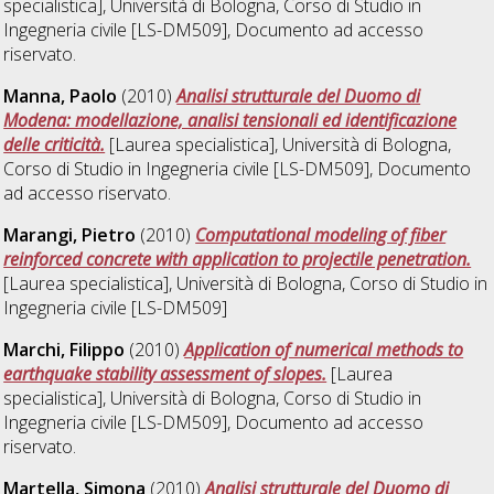
specialistica], Università di Bologna, Corso di Studio in
Ingegneria civile [LS-DM509]
, Documento ad accesso
riservato.
Manna, Paolo
(2010)
Analisi strutturale del Duomo di
Modena: modellazione, analisi tensionali ed identificazione
delle criticità.
[Laurea specialistica], Università di Bologna,
Corso di Studio in
Ingegneria civile [LS-DM509]
, Documento
ad accesso riservato.
Marangi, Pietro
(2010)
Computational modeling of fiber
reinforced concrete with application to projectile penetration.
[Laurea specialistica], Università di Bologna, Corso di Studio in
Ingegneria civile [LS-DM509]
Marchi, Filippo
(2010)
Application of numerical methods to
earthquake stability assessment of slopes.
[Laurea
specialistica], Università di Bologna, Corso di Studio in
Ingegneria civile [LS-DM509]
, Documento ad accesso
riservato.
Martella, Simona
(2010)
Analisi strutturale del Duomo di