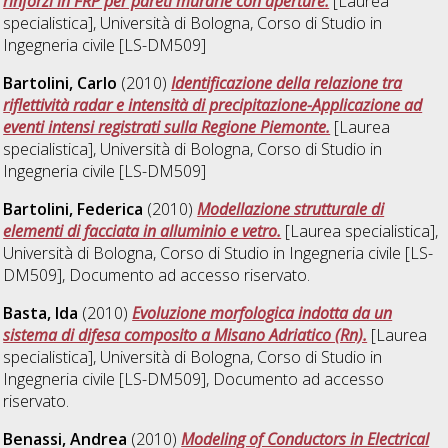
rinforzi in FRP per pareti murarie con aperture.
[Laurea
specialistica], Università di Bologna, Corso di Studio in
Ingegneria civile [LS-DM509]
Bartolini, Carlo
(2010)
Identificazione della relazione tra
riflettività radar e intensità di precipitazione-Applicazione ad
eventi intensi registrati sulla Regione Piemonte.
[Laurea
specialistica], Università di Bologna, Corso di Studio in
Ingegneria civile [LS-DM509]
Bartolini, Federica
(2010)
Modellazione strutturale di
elementi di facciata in alluminio e vetro.
[Laurea specialistica],
Università di Bologna, Corso di Studio in
Ingegneria civile [LS-
DM509]
, Documento ad accesso riservato.
Basta, Ida
(2010)
Evoluzione morfologica indotta da un
sistema di difesa composito a Misano Adriatico (Rn).
[Laurea
specialistica], Università di Bologna, Corso di Studio in
Ingegneria civile [LS-DM509]
, Documento ad accesso
riservato.
Benassi, Andrea
(2010)
Modeling of Conductors in Electrical