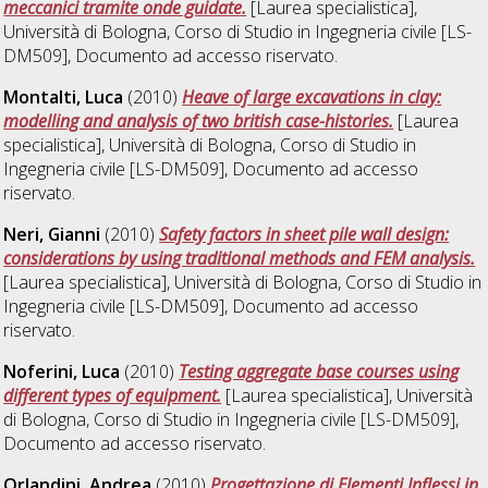
meccanici tramite onde guidate.
[Laurea specialistica],
Università di Bologna, Corso di Studio in
Ingegneria civile [LS-
DM509]
, Documento ad accesso riservato.
Montalti, Luca
(2010)
Heave of large excavations in clay:
modelling and analysis of two british case-histories.
[Laurea
specialistica], Università di Bologna, Corso di Studio in
Ingegneria civile [LS-DM509]
, Documento ad accesso
riservato.
Neri, Gianni
(2010)
Safety factors in sheet pile wall design:
considerations by using traditional methods and FEM analysis.
[Laurea specialistica], Università di Bologna, Corso di Studio in
Ingegneria civile [LS-DM509]
, Documento ad accesso
riservato.
Noferini, Luca
(2010)
Testing aggregate base courses using
different types of equipment.
[Laurea specialistica], Università
di Bologna, Corso di Studio in
Ingegneria civile [LS-DM509]
,
Documento ad accesso riservato.
Orlandini, Andrea
(2010)
Progettazione di Elementi Inflessi in