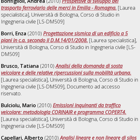
Bonfiglioli, Andrea
(2010)
Prospettive di sviluppo del
trasporto ferroviario delle merci in Emilia - Romagna.
[Laurea
specialistica], Università di Bologna, Corso di Studio in
Ingegneria civile [LS-DM509]
Borri, Enza
(2010)
Progettazione sismica di un edificio a 5
piani in c.a. secondo il D.M.14/01/2008.
[Laurea specialistica],
Università di Bologna, Corso di Studio in
Ingegneria civile [LS-
DM509]
Brusco, Tatiana
(2010)
Analisi della domanda di sosta
veicolare e delle relative ripercussioni sulla mobilità urbana.
[Laurea specialistica], Università di Bologna, Corso di Studio in
Ingegneria civile [LS-DM509]
, Documento ad accesso
riservato.
Bulciolu, Mario
(2010)
Emissioni inquinanti da traffico
veicolare: metodologia CORINAIR e programma COPERT4.
[Laurea specialistica], Università di Bologna, Corso di Studio in
Ingegneria civile [LS-DM509]
Capellari, Alberto
(2010)
Analisi lineare e non lineare di silos