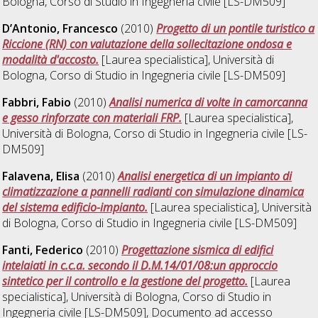
Bologna, Corso di Studio in
Ingegneria civile [LS-DM509]
D’Antonio, Francesco
(2010)
Progetto di un pontile turistico a
Riccione (RN) con valutazione della sollecitazione ondosa e
modalità d'accosto.
[Laurea specialistica], Università di
Bologna, Corso di Studio in
Ingegneria civile [LS-DM509]
Fabbri, Fabio
(2010)
Analisi numerica di volte in camorcanna
e gesso rinforzate con materiali FRP.
[Laurea specialistica],
Università di Bologna, Corso di Studio in
Ingegneria civile [LS-
DM509]
Falavena, Elisa
(2010)
Analisi energetica di un impianto di
climatizzazione a pannelli radianti con simulazione dinamica
del sistema edificio-impianto.
[Laurea specialistica], Università
di Bologna, Corso di Studio in
Ingegneria civile [LS-DM509]
Fanti, Federico
(2010)
Progettazione sismica di edifici
intelaiati in c.c.a. secondo il D.M.14/01/08:un approccio
sintetico per il controllo e la gestione del progetto.
[Laurea
specialistica], Università di Bologna, Corso di Studio in
Ingegneria civile [LS-DM509]
, Documento ad accesso