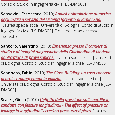
Corso di Studio in
Ingegneria civile [LS-DM509]
Sansovini, Francesca
(2010)
Analisi e simulazione numerica
degli invasi a servizio del sistema fognario di Rimini Sud.
[Laurea specialistica], Università di Bologna, Corso di Studio in
Ingegneria civile [LS-DM509]
, Documento ad accesso
riservato.
Santoro, Valentino
(2010)
Esperienza presso il cantiere di
studio e di indagini diagnostiche della Ghirlandina di Modena:
applicazione di prove soniche.
[Laurea specialistica], Università
di Bologna, Corso di Studio in
Ingegneria civile [LS-DM509]
Saponaro, Fabio
(2010)
The Glass Building: un caso concreto
di project management in edilizia.
[Laurea specialistica],
Università di Bologna, Corso di Studio in
Ingegneria civile [LS-
DM509]
Scalet, Giulia
(2010)
L'effetto della pressione sulle perdite in
condotte con fessure longitudinali - The effect of pressure on
leakage in longitudinally crecked pressurized pipes.
[Laurea