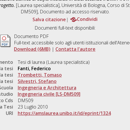
rogetto.
[Laurea specialistica], Università di Bologna, Corso di S
DM509]
, Documento ad accesso riservato.
Salva citazione
Condividi
Documenti full-text disponibili:
Documento PDF
Full-text accessibile solo agli utenti istituzionali dell'Aten
Download (6MB)
|
Contatta l'autore
umento
Tesi di laurea (Laurea specialistica)
a tesi
Fanti, Federico
a tesi
Trombetti, Tomaso
a tesi
Silvestri, Stefano
Scuola
Ingegneria e Architettura
studio
Ingegneria civile [LS-DM509]
o Cds
DM509
a Tesi
23 Luglio 2010
URI
https://amslaurea.unibo.it/id/eprint/1324