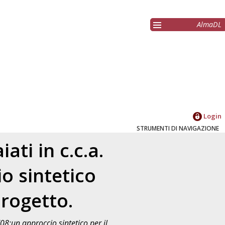
AlmaDL
Login
STRUMENTI DI NAVIGAZIONE
ati in c.c.a.
o sintetico
progetto.
/08:un approccio sintetico per il