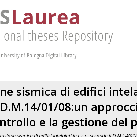
e sismica di edifici intelai
 D.M.14/01/08:un approcci
ontrollo e la gestione del 
tazione sismica di edifici intelaiati in c.c.a. secondo il D.M.14/01