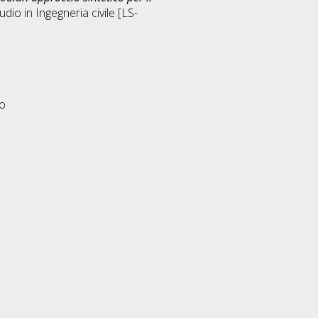
tudio in
Ingegneria civile [LS-
eo