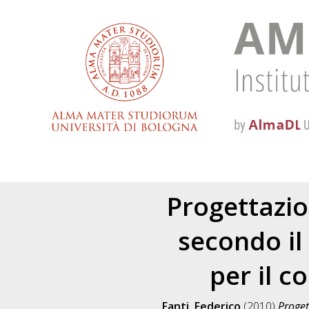
Progettazion
secondo il
per il c
Fanti, Federico
(2010)
Proget