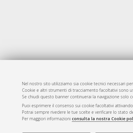
Nel nostro sito utilizziamo sia cookie tecnici necessari per
Cookie e altri strumenti di tracciamento facoltativi sono us
AMS Laure
Atom
Se chiudi questo banner continuerai la navigazione solo c
Servizio i
Rss 1.0
Puoi esprimere il consenso sui cookie facoltativi attivando
Impostazio
Potrai sempre rivedere le tue scelte e verificare lo stato 
Rss 2.0
Informativa
Per maggiori informazioni
consulta la nostra Cookie pol
Condizioni 