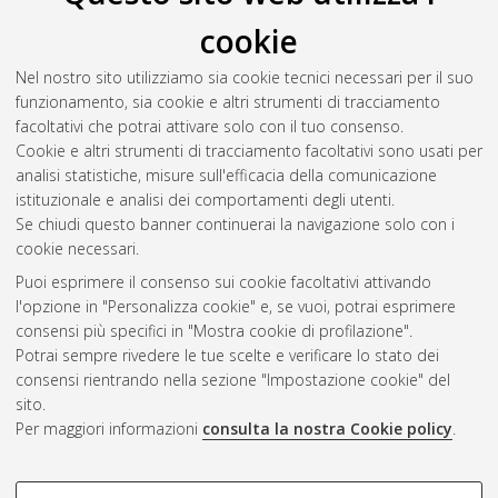
cookie
Nel nostro sito utilizziamo sia cookie tecnici necessari per il suo
funzionamento, sia cookie e altri strumenti di tracciamento
facoltativi che potrai attivare solo con il tuo consenso.
Cookie e altri strumenti di tracciamento facoltativi sono usati per
analisi statistiche, misure sull'efficacia della comunicazione
Gestione del documento:
istituzionale e analisi dei comportamenti degli utenti.
Se chiudi questo banner continuerai la navigazione solo con i
cookie necessari.
Puoi esprimere il consenso sui cookie facoltativi attivando
Atom
l'opzione in "Personalizza cookie" e, se vuoi, potrai esprimere
Rss 1.0
consensi più specifici in "Mostra cookie di profilazione".
Potrai sempre rivedere le tue scelte e verificare lo stato dei
Rss 2.0
consensi rientrando nella sezione "Impostazione cookie" del
sito.
Per maggiori informazioni
consulta la nostra Cookie policy
.
AMS Laurea
Servizio implementato e gestito da
AlmaDL
Impostazioni Cookie
COOKIE DI PROFILAZIONE -