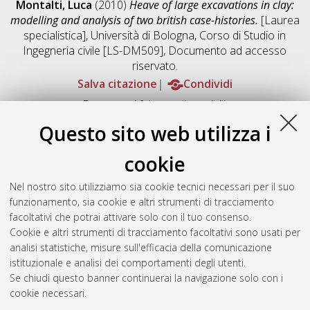
Montalti, Luca
(2010)
Heave of large excavations in clay:
modelling and analysis of two british case-histories.
[Laurea
specialistica], Università di Bologna, Corso di Studio in
Ingegneria civile [LS-DM509]
, Documento ad accesso
riservato.
Salva citazione
Condividi
Documenti full-text disponibili:
Documento PDF
Questo sito web utilizza i
Full-text non accessibile
Download (8MB)
|
Contatta l'autore
cookie
Abstract
Nel nostro sito utilizziamo sia cookie tecnici necessari per il suo
funzionamento, sia cookie e altri strumenti di tracciamento
facoltativi che potrai attivare solo con il tuo consenso.
Altri metadati
Cookie e altri strumenti di tracciamento facoltativi sono usati per
analisi statistiche, misure sull'efficacia della comunicazione
Gestione del documento:
istituzionale e analisi dei comportamenti degli utenti.
Se chiudi questo banner continuerai la navigazione solo con i
cookie necessari.