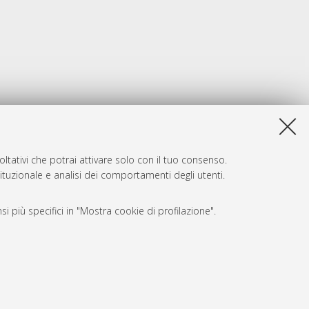
ltativi che potrai attivare solo con il tuo consenso.
tituzionale e analisi dei comportamenti degli utenti.
i più specifici in "Mostra cookie di profilazione".
SARI
, a titolo esemplificativo, per il corretto funzionamento del sito,