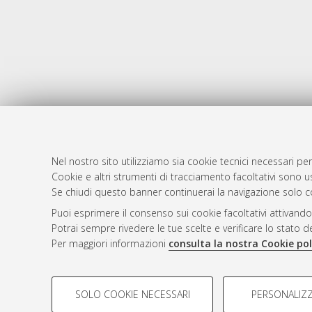
Nel nostro sito utilizziamo sia cookie tecnici necessari per
Cookie e altri strumenti di tracciamento facoltativi sono us
AMS Laure
Atom
Se chiudi questo banner continuerai la navigazione solo c
Servizio i
Rss 1.0
Puoi esprimere il consenso sui cookie facoltativi attivando
Impostazio
Potrai sempre rivedere le tue scelte e verificare lo stato 
Rss 2.0
Informativa
Per maggiori informazioni
consulta la nostra Cookie pol
Condizioni 
COOKIE DI PROFILAZIONE - FACOLTATIVI
SOLO COOKIE NECESSARI
PERSONALIZZ
Si tratta di cookie utilizzati per analizzare le caratteristiche de
© ALMA MATER STUDIORUM - Università d