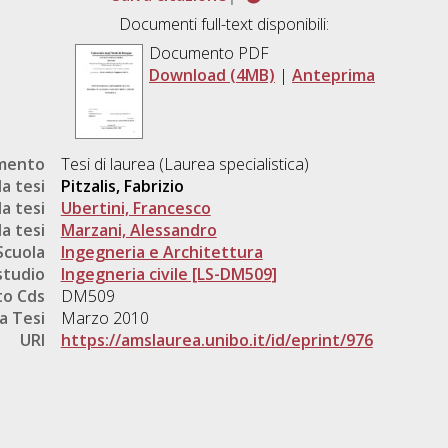
Documenti full-text disponibili:
Documento PDF
Download (4MB)
|
Anteprima
umento
Tesi di laurea (Laurea specialistica)
a tesi
Pitzalis, Fabrizio
a tesi
Ubertini, Francesco
a tesi
Marzani, Alessandro
Scuola
Ingegneria e Architettura
studio
Ingegneria civile [LS-DM509]
o Cds
DM509
a Tesi
Marzo 2010
URI
https://amslaurea.unibo.it/id/eprint/976