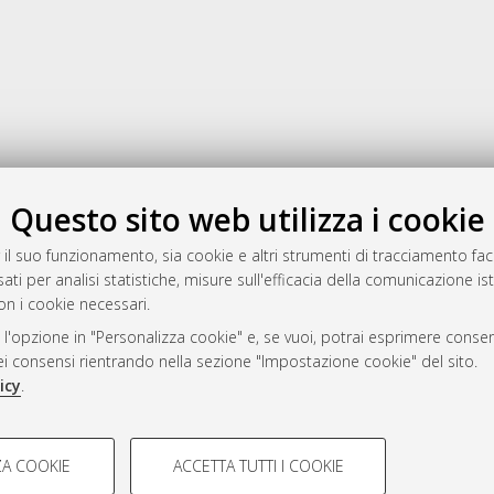
Gestione del documento:
Questo sito web utilizza i cookie
 il suo funzionamento, sia cookie e altri strumenti di tracciamento faco
ati per analisi statistiche, misure sull'efficacia della comunicazione is
a
on i cookie necessari.
mplementato e gestito da
AlmaDL
 l'opzione in "Personalizza cookie" e, se vuoi, potrai esprimere consens
ni Cookie
dei consensi rientrando nella sezione "Impostazione cookie" del sito.
 sulla privacy
icy
.
d’uso del sito
COOKIE TECNICI - NECES
A COOKIE
ACCETTA TUTTI I COOKIE
lla navigazione degli utenti, creare
Si tratta di cookie tecnici utilizzati
i Bologna, 2007-2026.