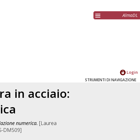
AlmaDL
Login
STRUMENTI DI NAVIGAZIONE
a in acciaio:
ica
ulazione numerica.
[Laurea
[LS-DM509]