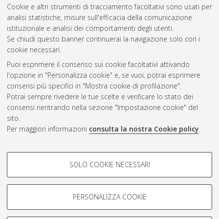
Cookie e altri strumenti di tracciamento facoltativi sono usati per
analisi statistiche, misure sull'efficacia della comunicazione
Gestione del documento:
istituzionale e analisi dei comportamenti degli utenti.
Se chiudi questo banner continuerai la navigazione solo con i
cookie necessari.
Puoi esprimere il consenso sui cookie facoltativi attivando
Atom
l'opzione in "Personalizza cookie" e, se vuoi, potrai esprimere
Rss 1.0
consensi più specifici in "Mostra cookie di profilazione".
Potrai sempre rivedere le tue scelte e verificare lo stato dei
Rss 2.0
consensi rientrando nella sezione "Impostazione cookie" del
sito.
Per maggiori informazioni
consulta la nostra Cookie policy
.
AMS Laurea
Servizio implementato e gestito da
AlmaDL
Impostazioni Cookie
COOKIE DI PROFILAZIONE -
SOLO COOKIE NECESSARI
Informativa sulla privacy
FACOLTATIVI
Condizioni d’uso del sito
Si tratta di cookie utilizzati per analizzare le caratteristiche della
navigazione degli utenti, creare profili in base al loro comportamento
PERSONALIZZA COOKIE
sul sito, per analisi di marketing.
Mostra cookie di profilazione