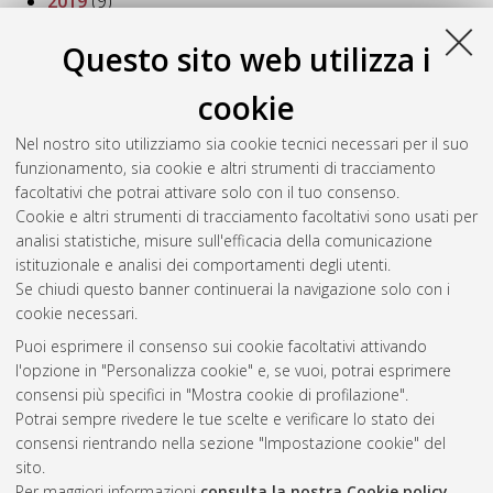
2019
(9)
2018
(13)
2017
(6)
Questo sito web utilizza i
2016
(10)
2014
(3)
cookie
2013
(2)
Nel nostro sito utilizziamo sia cookie tecnici necessari per il suo
2012
(22)
funzionamento, sia cookie e altri strumenti di tracciamento
2011
(19)
facoltativi che potrai attivare solo con il tuo consenso.
2010
(13)
Cookie e altri strumenti di tracciamento facoltativi sono usati per
2009
(7)
analisi statistiche, misure sull'efficacia della comunicazione
2008
(8)
istituzionale e analisi dei comportamenti degli utenti.
2007
(1)
Se chiudi questo banner continuerai la navigazione solo con i
cookie necessari.
Puoi esprimere il consenso sui cookie facoltativi attivando
Atom
l'opzione in "Personalizza cookie" e, se vuoi, potrai esprimere
Rss 1.0
consensi più specifici in "Mostra cookie di profilazione".
Potrai sempre rivedere le tue scelte e verificare lo stato dei
Rss 2.0
consensi rientrando nella sezione "Impostazione cookie" del
sito.
Per maggiori informazioni
consulta la nostra Cookie policy
.