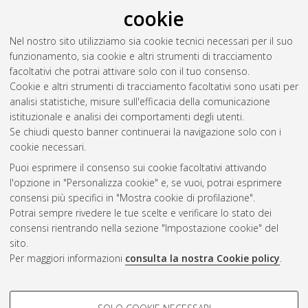
RSS 2.0
cookie
Raggruppa per:
Autore della tesi
|
Relatore della tesi
|
Nel nostro sito utilizziamo sia cookie tecnici necessari per il suo
Indirizzo
|
Orientamento
|
Nessun raggruppamento
funzionamento, sia cookie e altri strumenti di tracciamento
facoltativi che potrai attivare solo con il tuo consenso.
Numero di documenti:
0
.
Cookie e altri strumenti di tracciamento facoltativi sono usati per
analisi statistiche, misure sull'efficacia della comunicazione
Questa lista e' stata generata il
Wed Aug 5 20:34:59 2026
istituzionale e analisi dei comportamenti degli utenti.
CEST
.
Se chiudi questo banner continuerai la navigazione solo con i
cookie necessari.
Puoi esprimere il consenso sui cookie facoltativi attivando
Atom
l'opzione in "Personalizza cookie" e, se vuoi, potrai esprimere
Rss 1.0
consensi più specifici in "Mostra cookie di profilazione".
Potrai sempre rivedere le tue scelte e verificare lo stato dei
Rss 2.0
consensi rientrando nella sezione "Impostazione cookie" del
sito.
Per maggiori informazioni
consulta la nostra Cookie policy
.
AMS Laurea
Servizio implementato e gestito da
AlmaDL
Impostazioni Cookie
COOKIE DI PROFILAZIONE -