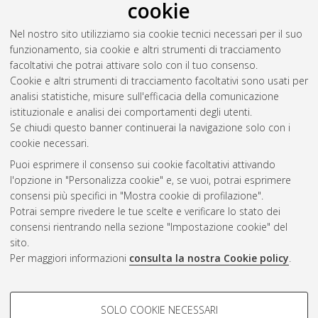
cookie
Nel nostro sito utilizziamo sia cookie tecnici necessari per il suo
funzionamento, sia cookie e altri strumenti di tracciamento
facoltativi che potrai attivare solo con il tuo consenso.
Cookie e altri strumenti di tracciamento facoltativi sono usati per
analisi statistiche, misure sull'efficacia della comunicazione
Gestione del documento:
istituzionale e analisi dei comportamenti degli utenti.
Se chiudi questo banner continuerai la navigazione solo con i
cookie necessari.
Puoi esprimere il consenso sui cookie facoltativi attivando
Atom
l'opzione in "Personalizza cookie" e, se vuoi, potrai esprimere
Rss 1.0
consensi più specifici in "Mostra cookie di profilazione".
Potrai sempre rivedere le tue scelte e verificare lo stato dei
Rss 2.0
consensi rientrando nella sezione "Impostazione cookie" del
sito.
Per maggiori informazioni
consulta la nostra Cookie policy
.
AMS Laurea
Servizio implementato e gestito da
AlmaDL
Impostazioni Cookie
COOKIE DI PROFILAZIONE -
SOLO COOKIE NECESSARI
Informativa sulla privacy
FACOLTATIVI