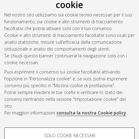
cookie
Nel nostro sito utilizziamo sia cookie tecnici necessari per il suo
funzionamento, sia cookie e altri strumenti di tracciamento
facoltativi che potrai attivare solo con il tuo consenso.
Cookie e altri strumenti di tracciamento facoltativi sono usati per
analisi statistiche, misure sull'efficacia della comunicazione
Gestione del documento:
istituzionale e analisi dei comportamenti degli utenti.
Se chiudi questo banner continuerai la navigazione solo con i
cookie necessari.
Puoi esprimere il consenso sui cookie facoltativi attivando
Atom
l'opzione in "Personalizza cookie" e, se vuoi, potrai esprimere
Rss 1.0
consensi più specifici in "Mostra cookie di profilazione".
Potrai sempre rivedere le tue scelte e verificare lo stato dei
Rss 2.0
consensi rientrando nella sezione "Impostazione cookie" del
sito.
Per maggiori informazioni
consulta la nostra Cookie policy
.
AMS Laurea
Servizio implementato e gestito da
AlmaDL
Impostazioni Cookie
COOKIE DI PROFILAZIONE -
SOLO COOKIE NECESSARI
Informativa sulla privacy
FACOLTATIVI