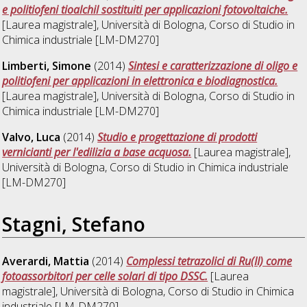
e politiofeni tioalchil sostituiti per applicazioni fotovoltaiche.
[Laurea magistrale], Università di Bologna, Corso di Studio in
Chimica industriale [LM-DM270]
Limberti, Simone
(2014)
Sintesi e caratterizzazione di oligo e
politiofeni per applicazioni in elettronica e biodiagnostica.
[Laurea magistrale], Università di Bologna, Corso di Studio in
Chimica industriale [LM-DM270]
Valvo, Luca
(2014)
Studio e progettazione di prodotti
vernicianti per l'edilizia a base acquosa.
[Laurea magistrale],
Università di Bologna, Corso di Studio in
Chimica industriale
[LM-DM270]
Stagni, Stefano
Averardi, Mattia
(2014)
Complessi tetrazolici di Ru(II) come
fotoassorbitori per celle solari di tipo DSSC.
[Laurea
magistrale], Università di Bologna, Corso di Studio in
Chimica
industriale [LM-DM270]