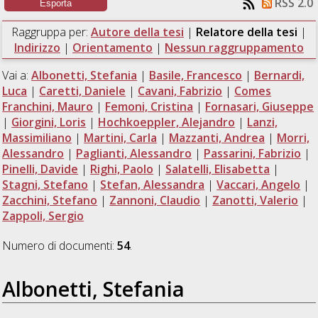
RSS 2.0
Raggruppa per:
Autore della tesi
|
Relatore della tesi
|
Indirizzo
|
Orientamento
|
Nessun raggruppamento
Vai a:
Albonetti, Stefania
|
Basile, Francesco
|
Bernardi,
Luca
|
Caretti, Daniele
|
Cavani, Fabrizio
|
Comes
Franchini, Mauro
|
Femoni, Cristina
|
Fornasari, Giuseppe
|
Giorgini, Loris
|
Hochkoeppler, Alejandro
|
Lanzi,
Massimiliano
|
Martini, Carla
|
Mazzanti, Andrea
|
Morri,
Alessandro
|
Paglianti, Alessandro
|
Passarini, Fabrizio
|
Pinelli, Davide
|
Righi, Paolo
|
Salatelli, Elisabetta
|
Stagni, Stefano
|
Stefan, Alessandra
|
Vaccari, Angelo
|
Zacchini, Stefano
|
Zannoni, Claudio
|
Zanotti, Valerio
|
Zappoli, Sergio
Numero di documenti:
54
.
Albonetti, Stefania