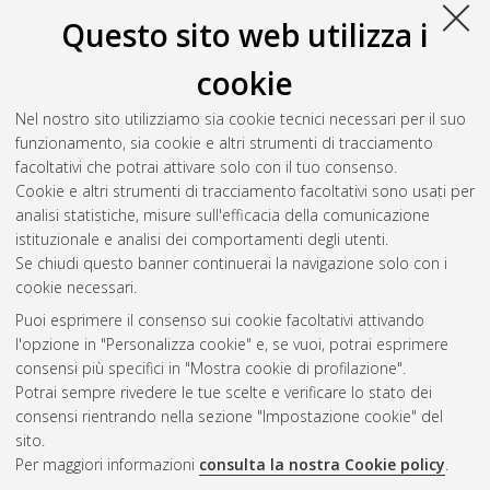
Zappoli, Sergio
Questo sito web utilizza i
cookie
Gionfriddo, Corrado
(2014)
Modalità di messa in sicurezza e
bonifica di acque sotterranee e analisi di rischio sito-specifica.
Nel nostro sito utilizziamo sia cookie tecnici necessari per il suo
[Laurea magistrale], Università di Bologna, Corso di Studio in
funzionamento, sia cookie e altri strumenti di tracciamento
Chimica industriale [LM-DM270]
, Documento ad accesso
facoltativi che potrai attivare solo con il tuo consenso.
riservato.
Cookie e altri strumenti di tracciamento facoltativi sono usati per
analisi statistiche, misure sull'efficacia della comunicazione
Questa lista e' stata generata il
Sat Aug 8 20:35:38 2026
istituzionale e analisi dei comportamenti degli utenti.
CEST
.
Se chiudi questo banner continuerai la navigazione solo con i
cookie necessari.
Puoi esprimere il consenso sui cookie facoltativi attivando
Atom
l'opzione in "Personalizza cookie" e, se vuoi, potrai esprimere
Rss 1.0
consensi più specifici in "Mostra cookie di profilazione".
Potrai sempre rivedere le tue scelte e verificare lo stato dei
Rss 2.0
consensi rientrando nella sezione "Impostazione cookie" del
sito.
Per maggiori informazioni
consulta la nostra Cookie policy
.
AMS Laurea