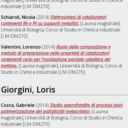
industriale [LM-DM270]
Schiaroli, Nicola
(2014)
Elettrosintesi di catalizzatori
contenenti Rh e Pt su supporti metallici.
[Laurea magistrale],
Università di Bologna, Corso di Studio in
Chimica industriale
[LM-DM270]
Valentini, Lorenzo
(2014)
Ruolo della composizione e
metodo di preparazione nelle proprietà di catalizzatori
contenenti cerio per l'ossidazione parziale catalitica del
metano.
[Laurea magistrale], Università di Bologna, Corso di
Studio in
Chimica industriale [LM-DM270]
Giorgini, Loris
Costa, Gabriele
(2014)
Studio approfondito di processi post-
polimerizzazione del poli(glicidil metacrilato).
[Laurea
magistrale], Università di Bologna, Corso di Studio in
Chimica
industriale [LM-DM270]