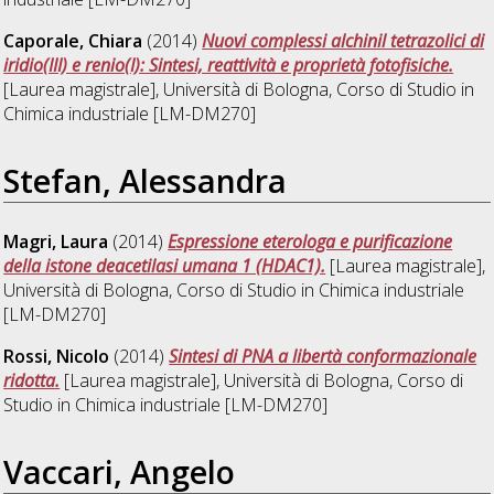
Caporale, Chiara
(2014)
Nuovi complessi alchinil tetrazolici di
iridio(III) e renio(I): Sintesi, reattività e proprietà fotofisiche.
[Laurea magistrale], Università di Bologna, Corso di Studio in
Chimica industriale [LM-DM270]
Stefan, Alessandra
Magri, Laura
(2014)
Espressione eterologa e purificazione
della istone deacetilasi umana 1 (HDAC1).
[Laurea magistrale],
Università di Bologna, Corso di Studio in
Chimica industriale
[LM-DM270]
Rossi, Nicolo
(2014)
Sintesi di PNA a libertà conformazionale
ridotta.
[Laurea magistrale], Università di Bologna, Corso di
Studio in
Chimica industriale [LM-DM270]
Vaccari, Angelo