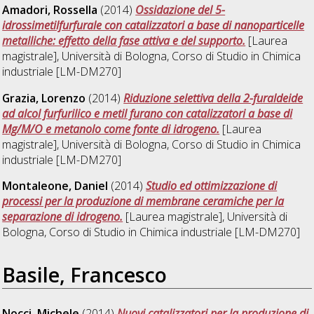
Amadori, Rossella
(2014)
Ossidazione del 5-
idrossimetilfurfurale con catalizzatori a base di nanoparticelle
metalliche: effetto della fase attiva e del supporto.
[Laurea
magistrale], Università di Bologna, Corso di Studio in
Chimica
industriale [LM-DM270]
Grazia, Lorenzo
(2014)
Riduzione selettiva della 2-furaldeide
ad alcol furfurilico e metil furano con catalizzatori a base di
Mg/M/O e metanolo come fonte di idrogeno.
[Laurea
magistrale], Università di Bologna, Corso di Studio in
Chimica
industriale [LM-DM270]
Montaleone, Daniel
(2014)
Studio ed ottimizzazione di
processi per la produzione di membrane ceramiche per la
separazione di idrogeno.
[Laurea magistrale], Università di
Bologna, Corso di Studio in
Chimica industriale [LM-DM270]
Basile, Francesco
Nocci, Michele
(2014)
Nuovi catalizzatori per la produzione di