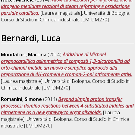
idrogeno mediante reazioni di steam reforming e ossidazione
parziale catalitica.
[Laurea magistrale], Università di Bologna,
Corso di Studio in
Chimica industriale [LM-DM270]
Bernardi, Luca
Mondatori, Martina
(2014)
Addizione di Michael
organocatalitica asimmetrica di composti 1,3-dicarbonilici ad
orto-chinoni metidi: un nuovo e semplice approccio alla
preparazione di 4H-cromeni e croman-2-oni otticamente attivi.
[Laurea magistrale], Università di Bologna, Corso di Studio in
Chimica industriale [LM-DM270]
Romanini, Simone
(2014)
Beyond simple proton transfer
processes: domino reactions between 4-substituted indoles and
nitroethene as a new gateway to ergot alkaloids.
[Laurea
magistrale], Università di Bologna, Corso di Studio in
Chimica
industriale [LM-DM270]