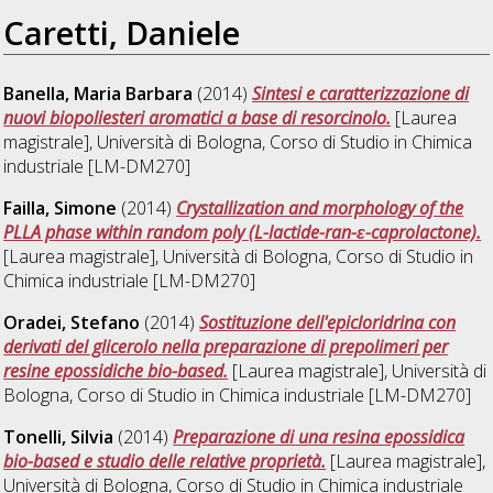
Caretti, Daniele
Banella, Maria Barbara
(2014)
Sintesi e caratterizzazione di
nuovi biopoliesteri aromatici a base di resorcinolo.
[Laurea
magistrale], Università di Bologna, Corso di Studio in
Chimica
industriale [LM-DM270]
Failla, Simone
(2014)
Crystallization and morphology of the
PLLA phase within random poly (L-lactide-ran-ɛ-caprolactone).
[Laurea magistrale], Università di Bologna, Corso di Studio in
Chimica industriale [LM-DM270]
Oradei, Stefano
(2014)
Sostituzione dell'epicloridrina con
derivati del glicerolo nella preparazione di prepolimeri per
resine epossidiche bio-based.
[Laurea magistrale], Università di
Bologna, Corso di Studio in
Chimica industriale [LM-DM270]
Tonelli, Silvia
(2014)
Preparazione di una resina epossidica
bio-based e studio delle relative proprietà.
[Laurea magistrale],
Università di Bologna, Corso di Studio in
Chimica industriale