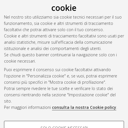
RSS 2.0
cookie
Raggruppa per:
Autore della tesi
|
Relatore della tesi
|
Nel nostro sito utilizziamo sia cookie tecnici necessari per il suo
Indirizzo
|
Orientamento
|
Nessun raggruppamento
funzionamento, sia cookie e altri strumenti di tracciamento
facoltativi che potrai attivare solo con il tuo consenso.
Numero di documenti:
0
.
Cookie e altri strumenti di tracciamento facoltativi sono usati per
analisi statistiche, misure sull'efficacia della comunicazione
Questa lista e' stata generata il
Sat Aug 8 20:35:38 2026
istituzionale e analisi dei comportamenti degli utenti.
CEST
.
Se chiudi questo banner continuerai la navigazione solo con i
cookie necessari.
Puoi esprimere il consenso sui cookie facoltativi attivando
Atom
l'opzione in "Personalizza cookie" e, se vuoi, potrai esprimere
Rss 1.0
consensi più specifici in "Mostra cookie di profilazione".
Potrai sempre rivedere le tue scelte e verificare lo stato dei
Rss 2.0
consensi rientrando nella sezione "Impostazione cookie" del
sito.
Per maggiori informazioni
consulta la nostra Cookie policy
.
AMS Laurea
Servizio implementato e gestito da
AlmaDL
Impostazioni Cookie
COOKIE DI PROFILAZIONE -