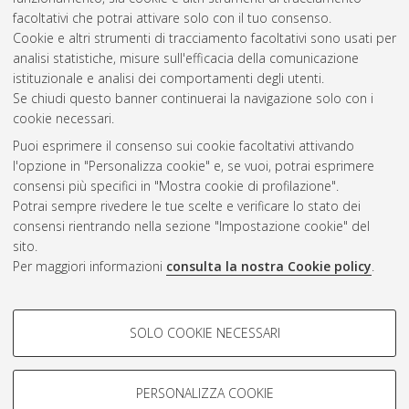
facoltativi che potrai attivare solo con il tuo consenso.
Cookie e altri strumenti di tracciamento facoltativi sono usati per
analisi statistiche, misure sull'efficacia della comunicazione
Gestione del documento:
istituzionale e analisi dei comportamenti degli utenti.
Se chiudi questo banner continuerai la navigazione solo con i
cookie necessari.
Puoi esprimere il consenso sui cookie facoltativi attivando
Atom
l'opzione in "Personalizza cookie" e, se vuoi, potrai esprimere
Rss 1.0
consensi più specifici in "Mostra cookie di profilazione".
Potrai sempre rivedere le tue scelte e verificare lo stato dei
Rss 2.0
consensi rientrando nella sezione "Impostazione cookie" del
sito.
Per maggiori informazioni
consulta la nostra Cookie policy
.
AMS Laurea
Servizio implementato e gestito da
AlmaDL
Impostazioni Cookie
COOKIE DI PROFILAZIONE -
SOLO COOKIE NECESSARI
Informativa sulla privacy
FACOLTATIVI
Condizioni d’uso del sito
Si tratta di cookie utilizzati per analizzare le caratteristiche della
navigazione degli utenti, creare profili in base al loro comportamento
PERSONALIZZA COOKIE
sul sito, per analisi di marketing.