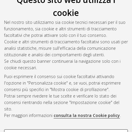
cookie
Nel nostro sito utilizziamo sia cookie tecnici necessari per il suo
funzionamento, sia cookie e altri strumenti di tracciamento
facoltativi che potrai attivare solo con il tuo consenso.
Cookie e altri strumenti di tracciamento facoltativi sono usati per
analisi statistiche, misure sull'efficacia della comunicazione
Gestione del documento:
istituzionale e analisi dei comportamenti degli utenti.
Se chiudi questo banner continuerai la navigazione solo con i
cookie necessari.
Puoi esprimere il consenso sui cookie facoltativi attivando
Atom
l'opzione in "Personalizza cookie" e, se vuoi, potrai esprimere
Rss 1.0
consensi più specifici in "Mostra cookie di profilazione".
Potrai sempre rivedere le tue scelte e verificare lo stato dei
Rss 2.0
consensi rientrando nella sezione "Impostazione cookie" del
sito.
Per maggiori informazioni
consulta la nostra Cookie policy
.
AMS Laurea
Servizio implementato e gestito da
AlmaDL
Impostazioni Cookie
COOKIE DI PROFILAZIONE -