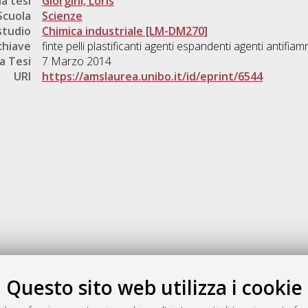
a tesi
Giorgini, Loris
Scuola
Scienze
studio
Chimica industriale [LM-DM270]
chiave
finte pelli plastificanti agenti espandenti agenti antifia
a Tesi
7 Marzo 2014
URI
https://amslaurea.unibo.it/id/eprint/6544
Gestione del documento:
Questo sito web utilizza i cookie