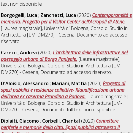
text non disponibile
Borgogelli, Luca
;
Zanchetti, Luca
(2020)
Contemporaneità e
memoria. Progetto per il Visitor Center dell'Acropoli di Atene.
[Laurea magistrale], Università di Bologna, Corso di Studio in
Architettura [LM-DM270] - Cesena
, Documento ad accesso
riservato.
Carecci, Andrea
(2020)
L'architettura delle infrastrutture nel
paesaggio urbano di Borgo Panigale.
[Laurea magistrale],
Università di Bologna, Corso di Studio in
Architettura [LM-
DM270] - Cesena
, Documento ad accesso riservato.
D'Aloisio, Alessandro
;
Mariani, Mattia
(2020)
Progetto di
spazi pubblici e residenze collettive- Riqualificazione urbana
dell'area ex caserma Prandina a Padova.
[Laurea magistrale],
Università di Bologna, Corso di Studio in
Architettura [LM-
DM270] - Cesena
, Documento full-text non disponibile
Diolaiti, Giacomo
;
Corbelli, Chantal
(2020)
Connettere
periferie e memorie della citta. Spazi pubblici attraverso il