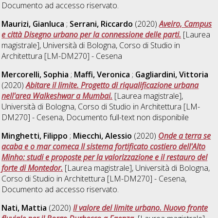
Documento ad accesso riservato.
Maurizi, Gianluca
;
Serrani, Riccardo
(2020)
Aveiro, Campus
e città Disegno urbano per la connessione delle parti.
[Laurea
magistrale], Università di Bologna, Corso di Studio in
Architettura [LM-DM270] - Cesena
Mercorelli, Sophia
;
Maffi, Veronica
;
Gagliardini, Vittoria
(2020)
Abitare il limite. Progetto di riqualificazione urbana
nell'area Walkeshwar a Mumbai.
[Laurea magistrale],
Università di Bologna, Corso di Studio in
Architettura [LM-
DM270] - Cesena
, Documento full-text non disponibile
Minghetti, Filippo
;
Miecchi, Alessio
(2020)
Onde a terra se
acaba e o mar comeca Il sistema fortificato costiero dell'Alto
Minho: studi e proposte per la valorizzazione e il restauro del
forte di Montedor.
[Laurea magistrale], Università di Bologna,
Corso di Studio in
Architettura [LM-DM270] - Cesena
,
Documento ad accesso riservato.
Nati, Mattia
(2020)
Il valore del limite urbano. Nuovo fronte