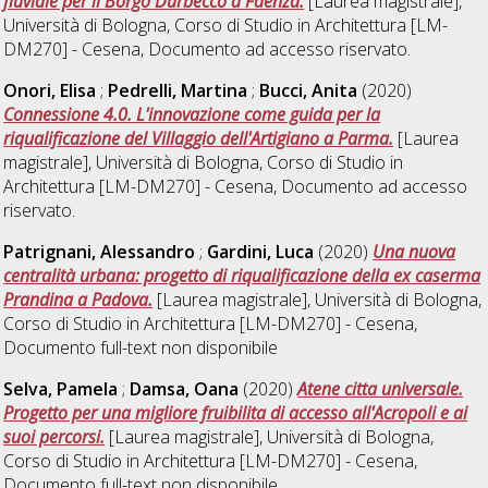
fluviale per il Borgo Durbecco a Faenza.
[Laurea magistrale],
Università di Bologna, Corso di Studio in
Architettura [LM-
DM270] - Cesena
, Documento ad accesso riservato.
Onori, Elisa
;
Pedrelli, Martina
;
Bucci, Anita
(2020)
Connessione 4.0. L'innovazione come guida per la
riqualificazione del Villaggio dell'Artigiano a Parma.
[Laurea
magistrale], Università di Bologna, Corso di Studio in
Architettura [LM-DM270] - Cesena
, Documento ad accesso
riservato.
Patrignani, Alessandro
;
Gardini, Luca
(2020)
Una nuova
centralità urbana: progetto di riqualificazione della ex caserma
Prandina a Padova.
[Laurea magistrale], Università di Bologna,
Corso di Studio in
Architettura [LM-DM270] - Cesena
,
Documento full-text non disponibile
Selva, Pamela
;
Damsa, Oana
(2020)
Atene citta universale.
Progetto per una migliore fruibilita di accesso all'Acropoli e ai
suoi percorsi.
[Laurea magistrale], Università di Bologna,
Corso di Studio in
Architettura [LM-DM270] - Cesena
,
Documento full-text non disponibile