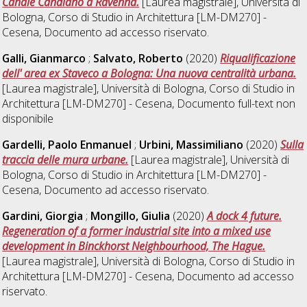
Canale Candiano a Ravenna.
[Laurea magistrale], Università di
Bologna, Corso di Studio in
Architettura [LM-DM270] -
Cesena
, Documento ad accesso riservato.
Galli, Gianmarco
;
Salvato, Roberto
(2020)
Riqualificazione
dell' area ex Staveco a Bologna: Una nuova centralità urbana.
[Laurea magistrale], Università di Bologna, Corso di Studio in
Architettura [LM-DM270] - Cesena
, Documento full-text non
disponibile
Gardelli, Paolo Enmanuel
;
Urbini, Massimiliano
(2020)
Sulla
traccia delle mura urbane.
[Laurea magistrale], Università di
Bologna, Corso di Studio in
Architettura [LM-DM270] -
Cesena
, Documento ad accesso riservato.
Gardini, Giorgia
;
Mongillo, Giulia
(2020)
A dock 4 future.
Regeneration of a former industrial site into a mixed use
development in Binckhorst Neighbourhood, The Hague.
[Laurea magistrale], Università di Bologna, Corso di Studio in
Architettura [LM-DM270] - Cesena
, Documento ad accesso
riservato.