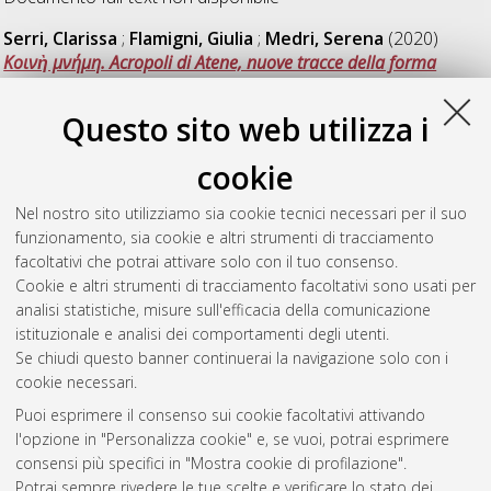
Serri, Clarissa
;
Flamigni, Giulia
;
Medri, Serena
(2020)
Kοινὴ μνήμη. Acropoli di Atene, nuove tracce della forma
dimenticata.
[Laurea magistrale], Università di Bologna, Corso
di Studio in
Architettura [LM-DM270] - Cesena
, Documento
Questo sito web utilizza i
full-text non disponibile
cookie
Spada, Marika
;
Boschi, Martina
(2020)
Evoluzione,
adattabilita e resilienza. Progetto di riqualificazione di un
Nel nostro sito utilizziamo sia cookie tecnici necessari per il suo
edificio industriale a Bologna Roveri.
[Laurea magistrale],
funzionamento, sia cookie e altri strumenti di tracciamento
Università di Bologna, Corso di Studio in
Architettura [LM-
facoltativi che potrai attivare solo con il tuo consenso.
DM270] - Cesena
, Documento ad accesso riservato.
Cookie e altri strumenti di tracciamento facoltativi sono usati per
analisi statistiche, misure sull'efficacia della comunicazione
Questa lista e' stata generata il
Thu Aug 6 20:41:30 2026
istituzionale e analisi dei comportamenti degli utenti.
CEST
.
Se chiudi questo banner continuerai la navigazione solo con i
cookie necessari.
Puoi esprimere il consenso sui cookie facoltativi attivando
Atom
l'opzione in "Personalizza cookie" e, se vuoi, potrai esprimere
Rss 1.0
consensi più specifici in "Mostra cookie di profilazione".
Potrai sempre rivedere le tue scelte e verificare lo stato dei