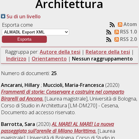
Architettura
Su di un livello
Atom
Esporta come
RSS 1.0
RSS 2.0
Raggruppa per:
Autore della tesi
|
Relatore della tesi
|
Indirizzo
|
Orientamento
|
Nessun raggruppamento
Numero di documenti:
25
.
Ancarani, Hillary
;
Muccioli, Maria-Francesca
(2020)
Frammenti di storie: Conservare e costruire nel comparto
Birarelli ad Ancona.
[Laurea magistrale], Università di Bologna,
Corso di Studio in
Architettura [LM-DM270] - Cesena
,
Documento ad accesso riservato.
Barrotta, Sara
(2020)
AL MARE! AL MARE! La nuova
passeggiata sull'arenile di Milano Marittima.
[Laurea
magistrale], Università di Bologna, Corso di Studio in